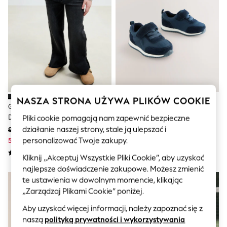
Sunglasses
Men's Holiday Shop
All Swimwear
Accessories
Bags & Luggage
Footwear
Hats
Linen Collection
Loafers
Polo Shirts
Sandals & Flipflops
NASZA STRONA UŻYWA PLIKÓW COOKIE
Grafitowoszara - Rozkloszowane
Granatowy - Buty Sportowe
Shirts
Dżinsy (3–16 Lat)
First Walker Z Zapięciem Na
Shorts
Pliki cookie pomagają nam zapewnić bezpieczne
Sunglasses
Rzep
działanie naszej strony, stale ją ulepszać i
98 zł - 129 zł
160 zł
T-Shirts
53 zł - 70 zł
72 zł
personalizować Twoje zakupy.
Vests
Boys Holiday Shop
Kliknij „Akceptuj Wszystkie Pliki Cookie”, aby uzyskać
All swimwear
najlepsze doświadczenie zakupowe. Możesz zmienić
Ponchos & Toweling sets
te ustawienia w dowolnym momencie, klikając
Sun Hats & Caps
„Zarządzaj Plikami Cookie” poniżej.
Polo Shirts
Rash Vests
Aby uzyskać więcej informacji, należy zapoznać się z
Sandals & Sliders
naszą
polityką prywatności i wykorzystywania
Shirts