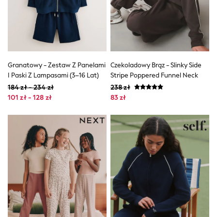
Boots
Half Sizes
Slippers
Trainers
Wellies
Wide Fit
Shoes
Granatowy - Zestaw Z Panelami
Czekoladowy Brąz - Slinky Side
All Underwear
I Paski Z Lampasami (3–16 Lat)
Stripe Poppered Funnel Neck
New In
184 zł - 234 zł
238 zł
Nighties
101 zł - 128 zł
83 zł
Pyjamas
Robes
Socks & Tights
All Bags & Accessories
Bags
All Occasionwear
All Partywear
Wedding
Dresses
Shoes
Cardigans
Skirts
Denim Jackets