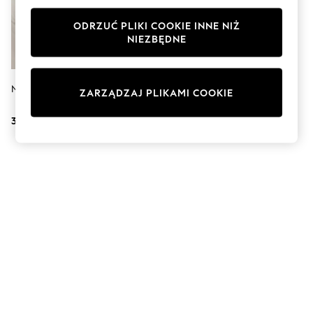
Sunglasses
Men's Holiday Shop
ODRZUĆ PLIKI COOKIE INNE NIŻ
All Swimwear
NIEZBĘDNE
Accessories
Bags & Luggage
Footwear
Hats
N. Premium Dressing Table Mirror
ZARZĄDZAJ PLIKAMI COOKIE
Linen Collection
Loafers
310 zł
Polo Shirts
Sandals & Flipflops
Shirts
Shorts
Sunglasses
T-Shirts
Vests
Boys Holiday Shop
All swimwear
Ponchos & Toweling sets
Sun Hats & Caps
Polo Shirts
Rash Vests
Sandals & Sliders
Shirts