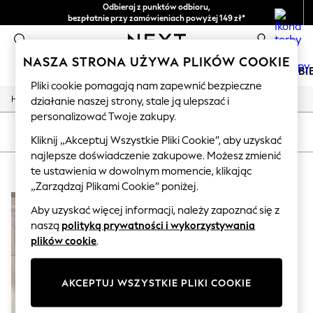
Odbieraj z punktów odbioru,
bezpłatnie przy zamówieniach powyżej 149 zł*
Łatwe zwroty*
0
NASZA STRONA UŻYWA PLIKÓW COOKIE
DZIEWCZYNKI
CHŁOPCY
NIEMOWLĘTA
KOBI
Pliki cookie pomagają nam zapewnić bezpieczne
/
/
/
Home
Home
Home-Accessories
Mirrors
działanie naszej strony, stale ją ulepszać i
HOLIDAY SHOP
personalizować Twoje zakupy.
Women's Holiday Shop
All Swimwear
SORTUJ
FILTRUJ
Kliknij „Akceptuj Wszystkie Pliki Cookie”, aby uzyskać
All Beachwear
najlepsze doświadczenie zakupowe. Możesz zmienić
Bags & Accessories
HOME MIRRORS GREY
(1)
Beach Dresses & Kaftans
te ustawienia w dowolnym momencie, klikając
Dresses
„Zarządzaj Plikami Cookie” poniżej.
Flip Flops
Aby uzyskać więcej informacji, należy zapoznać się z
Sliders
Jumpsuits & Playsuits
naszą
polityką prywatności i wykorzystywania
Linen Collection
plików cookie
.
Sandals
Shorts
Trousers
AKCEPTUJ WSZYSTKIE PLIKI COOKIE
Sun Hats & Caps
Tops & T-Shirts