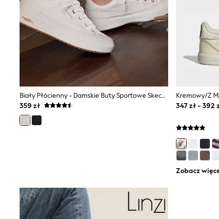
Dresses
Shorts & Skirts
Coats & Jackets
Sweatshirts & Hoodies
Knitwear
Sets & Outfits
Tops
Nightwear & Pyjamas
Trousers & Leggings
Shirts & Blouses
Biały Płócienny - Damskie Buty Sportowe Skechers Arcade
Swimwear
Jeans
359 zł
347 zł - 392 
Jumpsuits & Playsuits
Multipacks
All Holiday Shop
Tops
Dresses
Shorts
Skirts
Zobacz więce
Sandals & Sliders
Rash Vests
Sun Safe Swimwear
Sun Hats & Caps
All Footwear