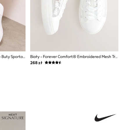
Biały Z Imitacji Skóry - Sznurowane Buty Sportowe Na Platformie Friends Like These W Swobodnym Stylu Z Niską Cholewką
Biały - Forever Comfort® Embroidered Mesh Trainers
268 zł