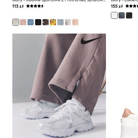
Shirts
113 zł
155 zł
Shorts
Sunglasses
Sunsafe Swimwear
Swimshorts
Tops & T-Shirts
Girls Holiday Shop
All swimwear
Beach Dresses & Kaftans
Dresses
Sun Hats & Caps
Jumpsuits & Playsuits
Rash Vests
Sandals & Sliders
Shorts
Skirts
Sunglasses
Sunsafe Swimwear
Swimsuits
Tops & T-Shirts
Baby Holiday Shop
Baby Travel Accessories
All Accessories
Beach Bags