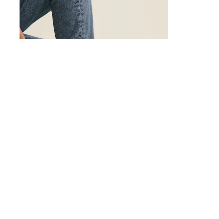
New In
Boots
Half Sizes
Slippers
Trainers
Wellies
Wide Fit
Shoes
All Underwear
New In
Nighties
Pyjamas
Robes
Socks & Tights
All Bags & Accessories
Bags
All Occasionwear
All Partywear
Wedding
Biały - Buty Sportowe Na Platformie Linzi Twyla
Converse Chuck
Dresses
265 zł
394 zł
Shoes
Cardigans
Skirts