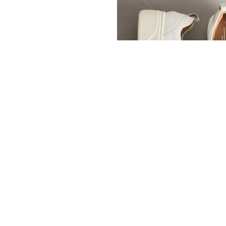
 Taylor All Star Lace Low Trainers
310 zł