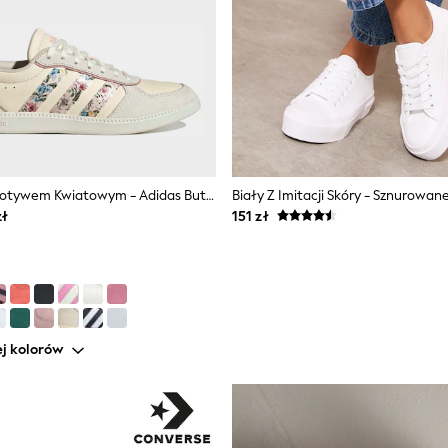
Kremowy/z Motywem Kwiatowym - Adidas Buty Sportowe Breaknet O Bardzo Krótkim Fasonie
zł
151 zł
j kolorów