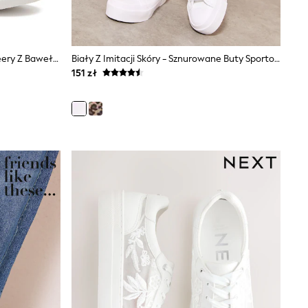
Trampki Płócienne Rocket Dog Cheery Z Bawełny
Biały Z Imitacji Skóry - Sznurowane Buty Sportowe Na Platformie Friends Like These W Swobodnym Stylu Z Niską Cholewką
151 zł