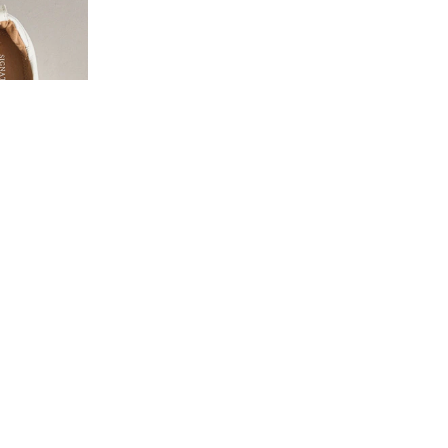
Biały - Skórzane Buty Sportowe Signature Na Grubej Koturnie I Platformie
Biały - Buty Do Biegania Nike Run Defy Road
347 zł