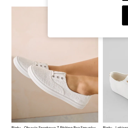
Tops & T-Shirts
Sunglasses
Men's Holiday Shop
All Swimwear
Accessories
Bags & Luggage
Footwear
Hats
Linen Collection
Loafers
Polo Shirts
Sandals & Flipflops
Shirts
Shorts
Sunglasses
T-Shirts
Vests
Boys Holiday Shop
All swimwear
Ponchos & Toweling sets
Sun Hats & Caps
Polo Shirts
Rash Vests
Sandals & Sliders
Biały - Obuwie Sportowe Z Płótna Bez Sznurówek
Biały - Lakie