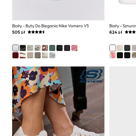
Luggage
Beach Towels
Birkenstock
Crocs
Biały - Buty Do Biegania Nike Vomero V5
Biały - Sznur
Havaianas
505 zł
624 zł
Pour Moi
Rayban
Skechers
Trousers
GIRLS
New In
New in from Next
New In
Trending: Top & Short Sets
Trending: Clogs
Toy Story
THE SET
50 - 92cm
98 - 110cm
116 - 134cm
140 - 174cm
All Clothing
T-Shirts