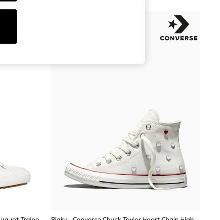
Skechers Arch Fit Arcade Subtle Bouquet Trainers
Biały - Converse Chuck Taylor Heart Chain High Trainers