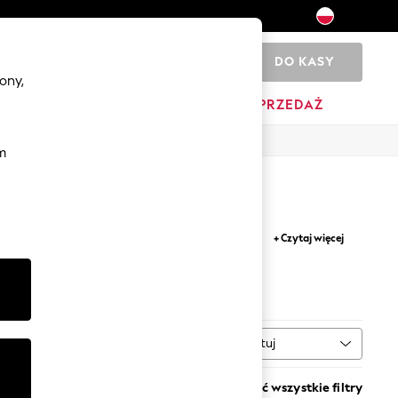
DO KASY
0
ony,
DOM
MARKI
WYPRZEDAŻ
m
iners are a stylish addition to any ensemble.
+ Czytaj więcej
 style; not forgetting essential
socks
in multi
Sortuj
WIĘCEJ
Wyczyść wszystkie filtry