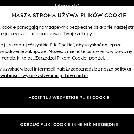
Łatwe zwroty*
NASZA STRONA UŻYWA PLIKÓW COOKIE
Akceptujemy
iki cookie pomagają nam zapewnić bezpieczne działanie naszej str
le ją ulepszać i personalizować Twoje zakupy.
EMOWLĘTA
KOBIETY
MĘŻCZYŹNI
knij „Akceptuj Wszystkie Pliki Cookie”, aby uzyskać najlepsze
świadczenie zakupowe. Możesz zmienić te ustawienia w dowolny
encie, klikając „Zarządzaj Plikami Cookie” poniżej.
BIAŁE DAMSKIE BUTY SPORTOWE
(577)
 uzyskać więcej informacji, należy zapoznać się z naszą
polityką
ywatności i wykorzystywania plików cookie
.
son. A perfect finishing touch to your athleisure look, our canvas tra
ring high tops and slip-ons paired with
cropped denim
for your off-duty
packs and delightful colours and prints.
Trampki Converse
Buty sportowe Nike
AKCEPTUJ WSZYSTKIE PLIKI COOKIE
Rozmiar
Marka
Kolor
ODRZUĆ PLIKI COOKIE INNE NIŻ NIEZBĘDNE