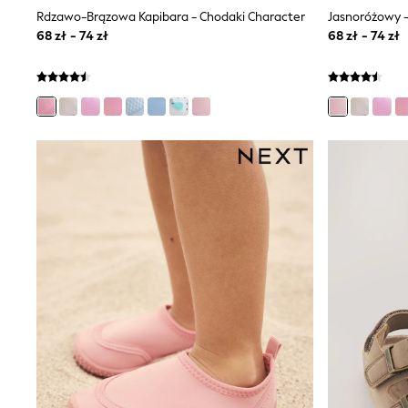
Shirts
Rdzawo-Brązowa Kapibara - Chodaki Character
Jasnoróżowy -
Shorts
68 zł - 74 zł
68 zł - 74 zł
Sunglasses
Sunsafe Swimwear
Swimshorts
Tops & T-Shirts
Girls Holiday Shop
All swimwear
Beach Dresses & Kaftans
Dresses
Sun Hats & Caps
Jumpsuits & Playsuits
Rash Vests
Sandals & Sliders
Shorts
Skirts
Sunglasses
Sunsafe Swimwear
Swimsuits
Tops & T-Shirts
Baby Holiday Shop
Baby Travel Accessories
All Accessories
Beach Bags