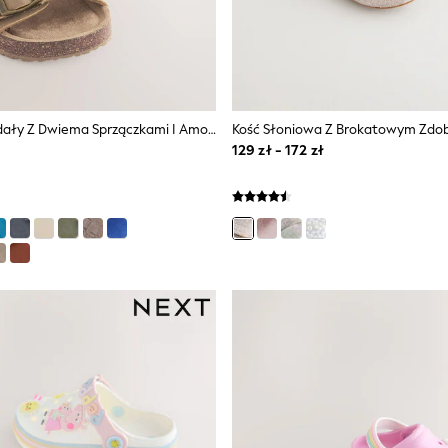
Beżowy - Sandały Z Dwiema Sprzączkami I Amortyzowaną Wkładką
129 zł - 172 zł