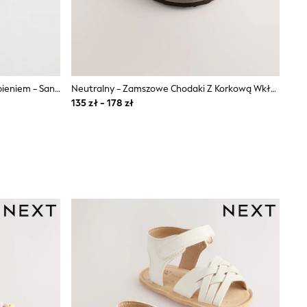
Kość Słoniowa Z Brokatowym Zdobieniem - Sandały Na Grubym Obcasie
Neutralny - Zamszowe Chodaki Z Korkową Wkładką
135 zł - 178 zł