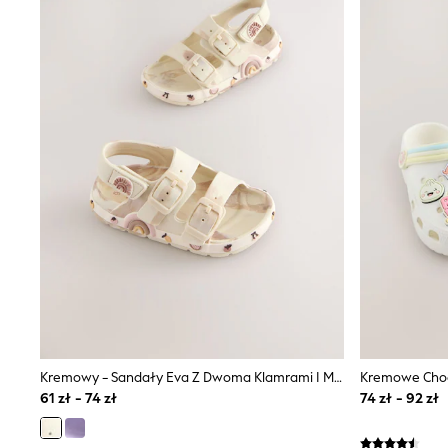
New In
Boots
Half Sizes
Slippers
Trainers
Wellies
Wide Fit
Shoes
All Underwear
New In
Nighties
Pyjamas
Robes
Socks & Tights
All Bags & Accessories
Bags
All Occasionwear
All Partywear
Wedding
Dresses
Kremowy - Sandały Eva Z Dwoma Klamrami I Motywem Postaci
Kremowe Chod
Shoes
61 zł - 74 zł
74 zł - 92 zł
Cardigans
Skirts