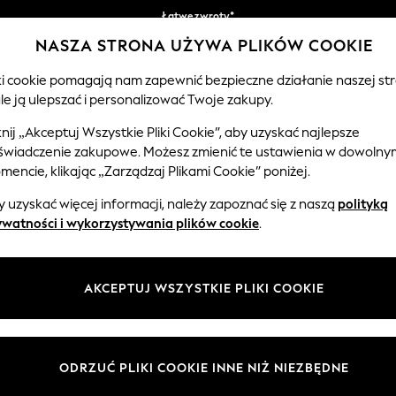
Łatwe zwroty*
NASZA STRONA UŻYWA PLIKÓW COOKIE
Akceptujemy
iki cookie pomagają nam zapewnić bezpieczne działanie naszej str
le ją ulepszać i personalizować Twoje zakupy.
EMOWLĘTA
KOBIETY
MĘŻCZYŹNI
knij „Akceptuj Wszystkie Pliki Cookie”, aby uzyskać najlepsze
świadczenie zakupowe. Możesz zmienić te ustawienia w dowolny
encie, klikając „Zarządzaj Plikami Cookie” poniżej.
SANDAŁY DZIEWCZĘCE
(894)
 uzyskać więcej informacji, należy zapoznać się z naszą
polityką
ywatności i wykorzystywania plików cookie
.
ealna dla małych stóp Twojej dziewczynki. W ofercie znajdują się kszta
z paskami i wsuwane, chodaki oraz klapki idealne do przygód i zabawy o
wersjach wielokolorowych. Jeśli chodzi o szczegóły, do wyboru są mod
AKCEPTUJ WSZYSTKIE PLIKI COOKIE
cały dzień, a także z uroczymi dodatkowymi naszywkami i kokardami. N
ie satynowe cholewki dla małych dziewczynek sypiących kwiatki podczas
arek, w tym River Island, Monsoon i Baker by Ted Baker, a na pewno zn
Chodaki
Wsuwane
Ze sprzączką
Biały
Złoty
ODRZUĆ PLIKI COOKIE INNE NIŻ NIEZBĘDNE
Rozmiar
Marka
Kolor