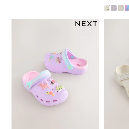
Denim Jackets
Raincoats
Waterproof
Shackets
Puddlesuits
Gilets
Fleeces
Teddy Borg
Puffers
Snowsuits
Shop all
Shop All
Disney
Marvel
Paw Patrol
Peppa Pig
Gaming
Spider man
All Girls Sportwear
New In
Trainers
Hoodies & Sweatshirts
Leggings
Swim