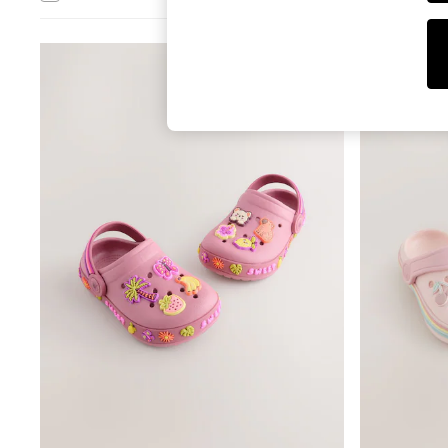
Tops & T-Shirts
Sunglasses
Men's Holiday Shop
All Swimwear
Accessories
Bags & Luggage
Footwear
Hats
Linen Collection
Loafers
Polo Shirts
Sandals & Flipflops
Shirts
Shorts
Sunglasses
T-Shirts
Vests
Boys Holiday Shop
All swimwear
Ponchos & Toweling sets
Sun Hats & Caps
Polo Shirts
Rash Vests
Sandals & Sliders