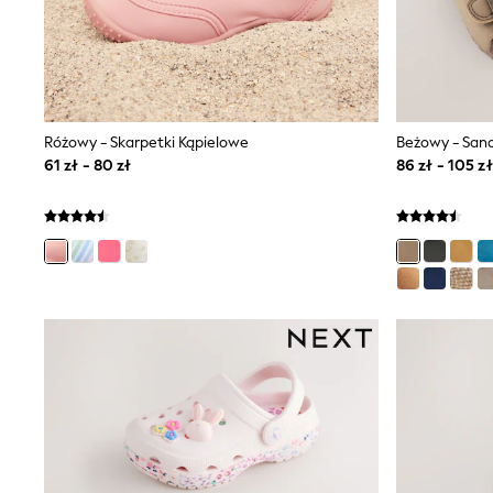
Luggage
Beach Towels
Birkenstock
Crocs
Havaianas
Pour Moi
Różowy - Skarpetki Kąpielowe
Rayban
Skechers
61 zł - 80 zł
86 zł - 105 zł
Trousers
GIRLS
New In
New in from Next
New In
Trending: Top & Short Sets
Trending: Clogs
Toy Story
THE SET
50 - 92cm
98 - 110cm
116 - 134cm
140 - 174cm
All Clothing
T-Shirts