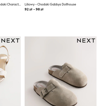
Różowy Z Motywem Królików - Chodaki Character
Liliowy - Chodaki Gabbys Dollhouse
92 zł - 98 zł