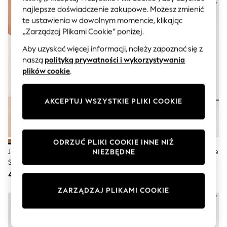
Sunglasses
najlepsze doświadczenie zakupowe. Możesz zmienić
Men's Holiday Shop
te ustawienia w dowolnym momencie, klikając
All Swimwear
Accessories
„Zarządzaj Plikami Cookie” poniżej.
Bags & Luggage
Aby uzyskać więcej informacji, należy zapoznać się z
Footwear
naszą
polityką prywatności i wykorzystywania
Hats
Linen Collection
plików cookie
.
Loafers
Polo Shirts
Sandals & Flipflops
AKCEPTUJ WSZYSTKIE PLIKI COOKIE
Shirts
Shorts
Sunglasses
T-Shirts
ODRZUĆ PLIKI COOKIE INNE NIŻ
Vests
Jasnobrązowy - Lipsy Faux
Czekoladowo-Brązowe Skórzane
NIEZBĘDNE
Boys Holiday Shop
Suede Tassel Pull On Western
- Oficerki Na Płaskiej Podeszwie
All swimwear
Calf Boots
Forever Comfort®
435 zł
506 zł
Ponchos & Toweling sets
Sun Hats & Caps
ZARZĄDZAJ PLIKAMI COOKIE
Polo Shirts
Rash Vests
Sandals & Sliders
Shirts