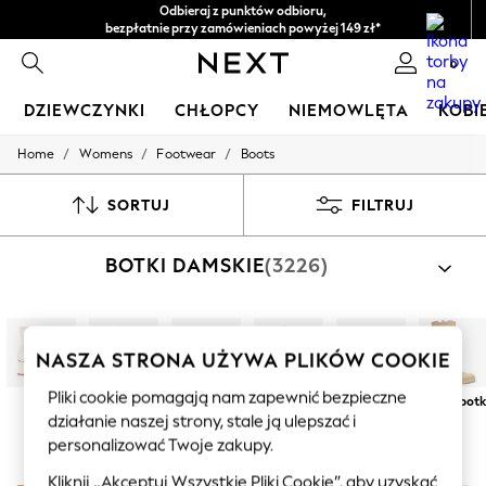
Odbieraj z punktów odbioru,
bezpłatnie przy zamówieniach powyżej 149 zł*
Łatwe zwroty*
0
DZIEWCZYNKI
CHŁOPCY
NIEMOWLĘTA
KOBI
/
/
/
Home
Womens
Footwear
Boots
HOLIDAY SHOP
Women's Holiday Shop
All Swimwear
SORTUJ
FILTRUJ
All Beachwear
Bags & Accessories
BOTKI DAMSKIE
(3226)
Beach Dresses & Kaftans
Dresses
Flip Flops
Sliders
Jumpsuits & Playsuits
NASZA STRONA UŻYWA PLIKÓW COOKIE
Linen Collection
Sandals
Pliki cookie pomagają nam zapewnić bezpieczne
Botki
Sztyblety
Botki
Buty na
Botki
Długie botk
Shorts
działanie naszej strony, stale ją ulepszać i
typu Chelsea
sznurowane
grubej
motocyklowe
Trousers
podeszwie
personalizować Twoje zakupy.
Sun Hats & Caps
Tops & T-Shirts
Kliknij „Akceptuj Wszystkie Pliki Cookie”, aby uzyskać