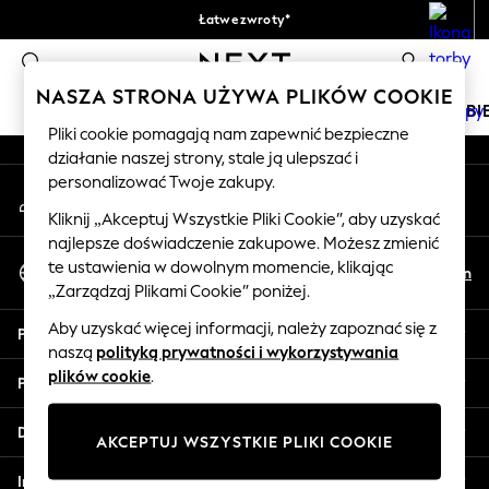
Łatwe zwroty*
An error occurred on client
Akceptujemy
0
Nasze media społecznościowe
NASZA STRONA UŻYWA PLIKÓW COOKIE
DZIEWCZYNKI
CHŁOPCY
NIEMOWLĘTA
KOBI
Pliki cookie pomagają nam zapewnić bezpieczne
działanie naszej strony, stale ją ulepszać i
HOLIDAY SHOP
personalizować Twoje zakupy.
Moje konto
Women's Holiday Shop
Zaloguj się na swoje konto
All Swimwear
Kliknij „Akceptuj Wszystkie Pliki Cookie”, aby uzyskać
najlepsze doświadczenie zakupowe. Możesz zmienić
All Beachwear
Wybierz Język
te ustawienia w dowolnym momencie, klikając
Bags & Accessories
Pl
En
Polski
„Zarządzaj Plikami Cookie” poniżej.
Beach Dresses & Kaftans
Dresses
Aby uzyskać więcej informacji, należy zapoznać się z
Pomoc
Flip Flops
naszą
polityką prywatności i wykorzystywania
Sliders
plików cookie
.
Prywatność i zasady prawne
Jumpsuits & Playsuits
Linen Collection
Działy
AKCEPTUJ WSZYSTKIE PLIKI COOKIE
Sandals
Shorts
Inne usługi