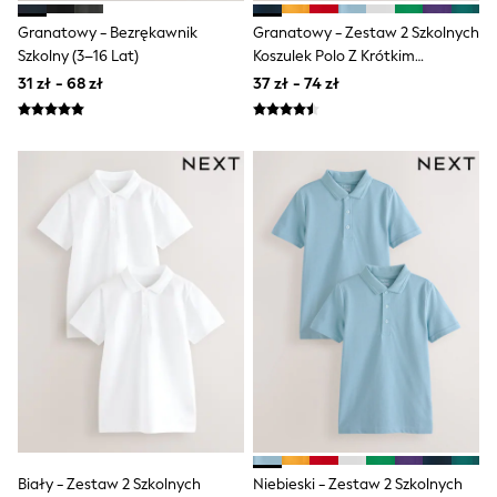
Trending: Clogs
Toy Story
Granatowy - Bezrękawnik
Granatowy - Zestaw 2 Szkolnych
Pokemon
Szkolny (3–16 Lat)
Koszulek Polo Z Krótkim
Spiderman
Rękawem (3–16 Lat)
31 zł - 68 zł
37 zł - 74 zł
THE SET
All Clothing
T-Shirts
Shorts
Shirts
Sets & Outfits
Joggers
Trousers & Chinos
Sweatshirts & Hoodies
Knitwear
Tops
Coats & Jackets
Jeans
Nightwear & Pyjamas
Swimwear
Suits & Waistcoats
Multipacks
All Holiday Shop
Tops & T-Shirts
Biały - Zestaw 2 Szkolnych
Niebieski - Zestaw 2 Szkolnych
Shorts