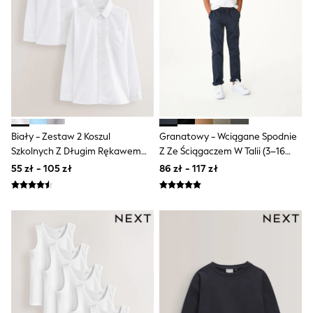
Shorts & Skirts
Coats & Jackets
Sweatshirts & Hoodies
Knitwear
Sets & Outfits
Tops
Nightwear & Pyjamas
Trousers & Leggings
Shirts & Blouses
Swimwear
Biały - Zestaw 2 Koszul
Granatowy - Wciągane Spodnie
Jeans
Szkolnych Z Długim Rękawem
Z Ze Ściągaczem W Talii (3–16
Jumpsuits & Playsuits
(3–17 Lat)
Lat)
Multipacks
55 zł - 105 zł
86 zł - 117 zł
All Holiday Shop
Tops
Dresses
Shorts
Skirts
Sandals & Sliders
Rash Vests
Sun Safe Swimwear
Sun Hats & Caps
All Footwear
New In