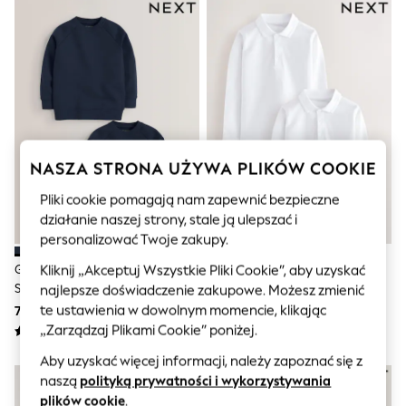
Sunglasses
Men's Holiday Shop
All Swimwear
Accessories
Bags & Luggage
Footwear
Hats
Linen Collection
Loafers
Polo Shirts
NASZA STRONA UŻYWA PLIKÓW COOKIE
Sandals & Flipflops
Shirts
Pliki cookie pomagają nam zapewnić bezpieczne
Shorts
działanie naszej strony, stale ją ulepszać i
Sunglasses
personalizować Twoje zakupy.
T-Shirts
Vests
Granatowy - Zestaw 2 Swetrów
Biały - Zestaw 2 Szkolnych
Kliknij „Akceptuj Wszystkie Pliki Cookie”, aby uzyskać
Boys Holiday Shop
Szkolnych Z Okrągłym Dekoltem
Koszulek Polo Z Długim
najlepsze doświadczenie zakupowe. Możesz zmienić
All swimwear
(3–16 Lat)
Rękawem (3–16 Lat)
te ustawienia w dowolnym momencie, klikając
74 zł - 148 zł
49 zł - 86 zł
Ponchos & Toweling sets
„Zarządzaj Plikami Cookie” poniżej.
Sun Hats & Caps
Polo Shirts
Aby uzyskać więcej informacji, należy zapoznać się z
Rash Vests
naszą
polityką prywatności i wykorzystywania
Sandals & Sliders
Shirts
plików cookie
.