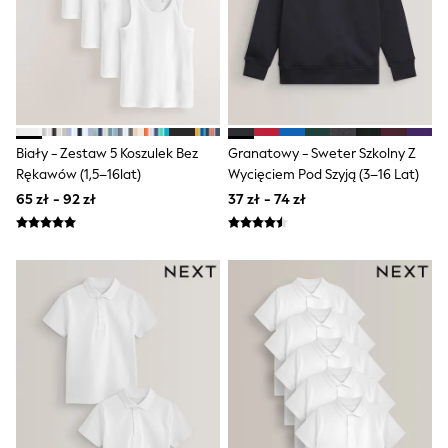
Boots
Half Sizes
Slippers
Trainers
Wellies
Wide Fit
Shoes
All Underwear
Biały - Zestaw 5 Koszulek Bez
Granatowy - Sweter Szkolny Z
New In
Rękawów (1,5–16lat)
Wycięciem Pod Szyją (3–16 Lat)
Nighties
65 zł - 92 zł
37 zł - 74 zł
Pyjamas
Robes
Socks & Tights
All Bags & Accessories
Bags
All Occasionwear
All Partywear
Wedding
Dresses
Shoes
Cardigans
Skirts
Denim Jackets