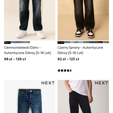
Boots
Half Sizes
Slippers
Trainers
Wellies
Wide Fit
Shoes
All Underwear
New In
Ciemnoniebieski Dżins -
Czarny Sprany - Autentyczne
Nighties
Pyjamas
Autentyczne Dżinsy (3–16 Lat)
Dżinsy (3–16 Lat)
Robes
98 zł - 129 zł
92 zł - 123 zł
Socks & Tights
All Bags & Accessories
Bags
All Occasionwear
All Partywear
Wedding
Dresses
Shoes
Cardigans
Skirts
Denim Jackets