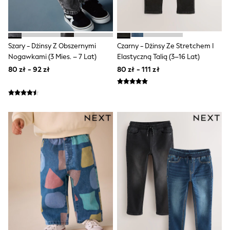
Sandals & Sliders
Rash Vests
Sun Safe Swimwear
Sun Hats & Caps
All Footwear
Szary - Dżinsy Z Obszernymi
Czarny - Dżinsy Ze Stretchem I
New In
Nogawkami (3 Mies. – 7 Lat)
Elastyczną Talią (3–16 Lat)
Boots
80 zł - 92 zł
80 zł - 111 zł
Half Sizes
Slippers
Trainers & Pumps
Wellies
Wide Fit
Shoes
Underwear
Pyjamas
Robes
Socks
All Bags & Accessories
Bags
All Occasionwear
All Partywear
Wedding
Shirts