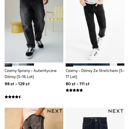
Shorts
Sunglasses
Sunsafe Swimwear
Swimshorts
Tops & T-Shirts
Girls Holiday Shop
All swimwear
Beach Dresses & Kaftans
Dresses
Sun Hats & Caps
Jumpsuits & Playsuits
Rash Vests
Sandals & Sliders
Czarny Sprany - Autentyczne
Czarny - Dżinsy Ze Stretchem (3–
Shorts
Dżinsy (3–16 Lat)
17 Lat)
Skirts
98 zł - 129 zł
80 zł - 111 zł
Sunglasses
Sunsafe Swimwear
Swimsuits
Tops & T-Shirts
Baby Holiday Shop
Baby Travel Accessories
All Accessories
Beach Bags