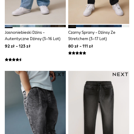
Trending: Clogs
Toy Story
Pokemon
Spiderman
THE SET
All Clothing
Jasnoniebieski Dżins -
Czarny Sprany - Dżinsy Ze
T-Shirts
Autentyczne Dżinsy (3–16 Lat)
Stretchem (3–17 Lat)
Shorts
92 zł - 123 zł
80 zł - 111 zł
Shirts
Sets & Outfits
Joggers
Trousers & Chinos
Sweatshirts & Hoodies
Knitwear
Tops
Coats & Jackets
Jeans
Nightwear & Pyjamas
Swimwear
Suits & Waistcoats
Multipacks
All Holiday Shop
Tops & T-Shirts
Shorts