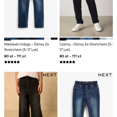
Raincoats
Waterproof
Shackets
Puddlesuits
Gilets
Fleeces
Teddy Borg
Puffers
Snowsuits
Niebieski Indygo - Dżinsy Ze
Czarny - Dżinsy Ze Stretchem (3–
Shop all
Stretchem (3–17 Lat)
17 Lat)
Shop All
80 zł - 111 zł
80 zł - 111 zł
Disney
Marvel
Paw Patrol
Peppa Pig
Gaming
Spider man
All Girls Sportwear
New In
Trainers
Hoodies & Sweatshirts
Leggings
Swim
adidas