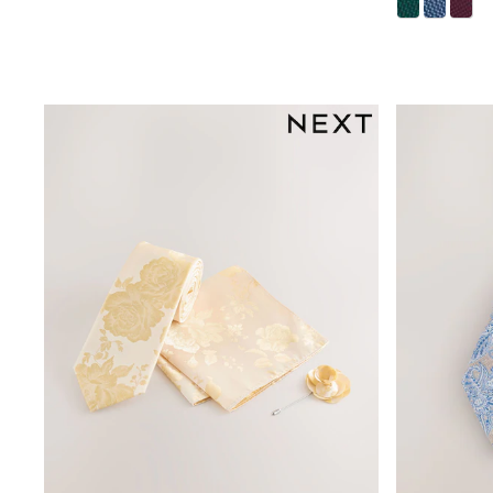
Luggage
Beach Towels
Birkenstock
Crocs
Havaianas
Pour Moi
Rayban
Skechers
Trousers
GIRLS
New In
New in from Next
New In
Trending: Top & Short Sets
Trending: Clogs
Toy Story
THE SET
50 - 92cm
98 - 110cm
116 - 134cm
140 - 174cm
All Clothing
T-Shirts