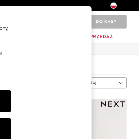
DO KASY
0
ony,
DOM
MARKI
WYPRZEDAŻ
m
Sortuj
aczenie
WIĘCEJ