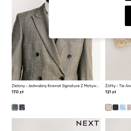
Tops & T-Shirts
Sunglasses
Men's Holiday Shop
All Swimwear
Accessories
Bags & Luggage
Footwear
Hats
Linen Collection
Loafers
Polo Shirts
Sandals & Flipflops
Shirts
Shorts
Sunglasses
T-Shirts
Zielony - Jedwabny Krawat Signature Z Motywem Kwiatowym
Żółty - Tie An
Vests
170 zł
121 zł
Boys Holiday Shop
All swimwear
Ponchos & Toweling sets
Sun Hats & Caps
Polo Shirts
Rash Vests
Sandals & Sliders