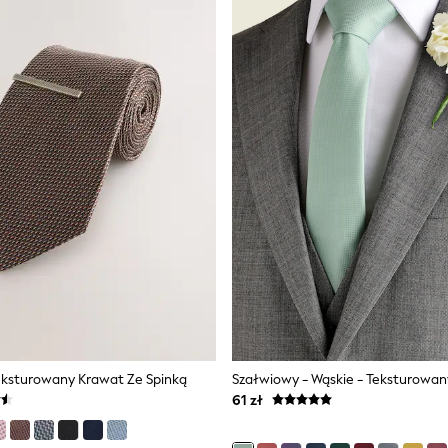
eksturowany Krawat Ze Spinką
Szałwiowy - Wąskie - Teksturowa
61 zł