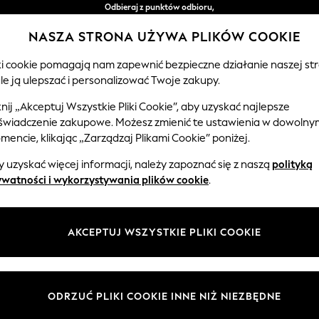
Odbieraj z punktów odbioru,
bezpłatnie przy zamówieniach powyżej 149 zł*
NASZA STRONA UŻYWA PLIKÓW COOKIE
Łatwe zwroty*
iki cookie pomagają nam zapewnić bezpieczne działanie naszej str
le ją ulepszać i personalizować Twoje zakupy.
EMOWLĘTA
KOBIETY
MĘŻCZYŹNI
knij „Akceptuj Wszystkie Pliki Cookie”, aby uzyskać najlepsze
świadczenie zakupowe. Możesz zmienić te ustawienia w dowolny
encie, klikając „Zarządzaj Plikami Cookie” poniżej.
KRAWATY MĘSKIE
(475)
 uzyskać więcej informacji, należy zapoznać się z naszą
polityką
ywatności i wykorzystywania plików cookie
.
Kolor
Materiał
Przezn
AKCEPTUJ WSZYSTKIE PLIKI COOKIE
ODRZUĆ PLIKI COOKIE INNE NIŻ NIEZBĘDNE