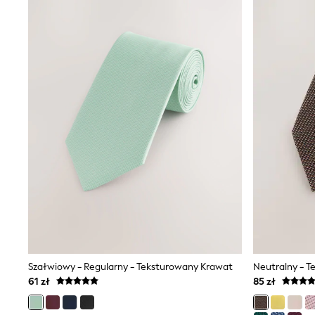
Shirts
Shorts
Sunglasses
Sunsafe Swimwear
Swimshorts
Tops & T-Shirts
Girls Holiday Shop
All swimwear
Beach Dresses & Kaftans
Dresses
Sun Hats & Caps
Jumpsuits & Playsuits
Rash Vests
Sandals & Sliders
Shorts
Skirts
Sunglasses
Sunsafe Swimwear
Swimsuits
Tops & T-Shirts
Szałwiowy - Regularny - Teksturowany Krawat
Neutralny - T
Baby Holiday Shop
61 zł
85 zł
Baby Travel Accessories
All Accessories
Beach Bags