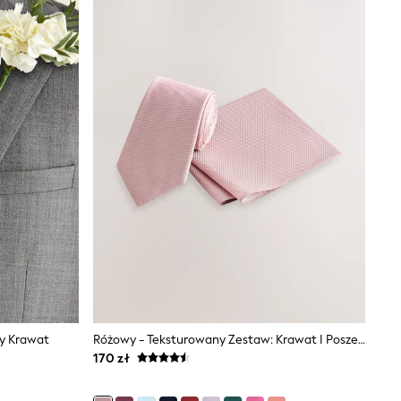
ny Krawat
Różowy - Teksturowany Zestaw: Krawat I Poszetka
170 zł