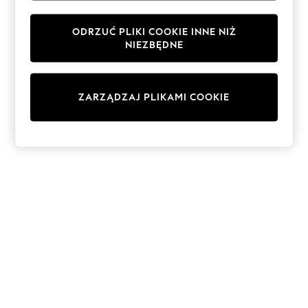
Shorts
Sunglasses
ODRZUĆ PLIKI COOKIE INNE NIŻ
Sunsafe Swimwear
NIEZBĘDNE
Swimshorts
Tops & T-Shirts
Girls Holiday Shop
All swimwear
ZARZĄDZAJ PLIKAMI COOKIE
Beach Dresses & Kaftans
Dresses
Sun Hats & Caps
Jumpsuits & Playsuits
Rash Vests
Sandals & Sliders
Shorts
Skirts
Sunglasses
Sunsafe Swimwear
Swimsuits
Tops & T-Shirts
Baby Holiday Shop
Baby Travel Accessories
All Accessories
Beach Bags