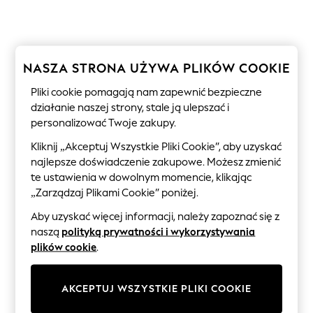
Sunglasses
Men's Holiday Shop
All Swimwear
Accessories
Bags & Luggage
NASZA STRONA UŻYWA PLIKÓW COOKIE
Footwear
Hats
Pliki cookie pomagają nam zapewnić bezpieczne
Linen Collection
działanie naszej strony, stale ją ulepszać i
Loafers
personalizować Twoje zakupy.
Polo Shirts
Sandals & Flipflops
Kliknij „Akceptuj Wszystkie Pliki Cookie”, aby uzyskać
Shirts
najlepsze doświadczenie zakupowe. Możesz zmienić
Shorts
Sunglasses
te ustawienia w dowolnym momencie, klikając
T-Shirts
„Zarządzaj Plikami Cookie” poniżej.
Vests
Boys Holiday Shop
Aby uzyskać więcej informacji, należy zapoznać się z
All swimwear
naszą
polityką prywatności i wykorzystywania
Ponchos & Toweling sets
plików cookie
.
Sun Hats & Caps
Polo Shirts
Rash Vests
AKCEPTUJ WSZYSTKIE PLIKI COOKIE
Sandals & Sliders
Shirts