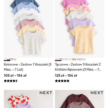
All Girls Brands
Monsoon
Lipsy Girl
River Island
Baker by Ted Baker
JoJo Maman Bébé
Occasionwear
Schoolwear
Partywear
Flower Girl
Bridesmaid
Shop All
Dungarees
A-Z Brands
Kolorowe - Zestaw 7 Koszulek (3
Tęczowe - Zestaw 5 Koszulek Z
BOYS
Mies. – 7 Lat)
Krótkim Rękawem (3 Mies. – 7
New In
Lat)
105 zł - 154 zł
123 zł - 154 zł
New in from Next
50 - 92cm
98 - 110cm
116 - 134cm
140 - 174cm
New In
Trending: Top & Short Sets