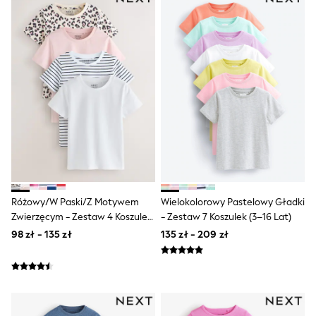
Raincoats
Waterproof
Shackets
Puddlesuits
Gilets
Fleeces
Teddy Borg
Puffers
Snowsuits
Shop all
Shop All
Disney
Marvel
Paw Patrol
Peppa Pig
Różowy/w Paski/z Motywem
Wielokolorowy Pastelowy Gładki
Gaming
Zwierzęcym - Zestaw 4 Koszulek
- Zestaw 7 Koszulek (3–16 Lat)
Spider man
(3–16 Lat)
All Girls Sportwear
98 zł - 135 zł
135 zł - 209 zł
New In
Trainers
Hoodies & Sweatshirts
Leggings
Swim
adidas