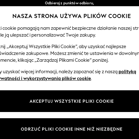
Odbieraj z punktów odbioru,
bezpłatnie przy zamówieniach powyżej 149 zł*
NASZA STRONA UŻYWA PLIKÓW COOKIE
Łatwe zwroty*
Nasze media społecznościowe
iki cookie pomagają nam zapewnić bezpieczne działanie naszej str
le ją ulepszać i personalizować Twoje zakupy.
EMOWLĘTA
KOBIETY
MĘŻCZYŹNI
knij „Akceptuj Wszystkie Pliki Cookie”, aby uzyskać najlepsze
świadczenie zakupowe. Możesz zmienić te ustawienia w dowolny
Wybierz Język
encie, klikając „Zarządzaj Plikami Cookie” poniżej.
Polski
 uzyskać więcej informacji, należy zapoznać się z naszą
polityką
 i zasady prawne
Działy
ywatności i wykorzystywania plików cookie
.
watności i plików cookie
Damskie
Meżczyźni
AKCEPTUJ WSZYSTKIE PLIKI COOKIE
ądzaj plikami cookie
Chłopięce
ycząca opinii i ocen klientów
Dziewczynki
Dom
ODRZUĆ PLIKI COOKIE INNE NIŻ NIEZBĘDNE
Niemowlęta