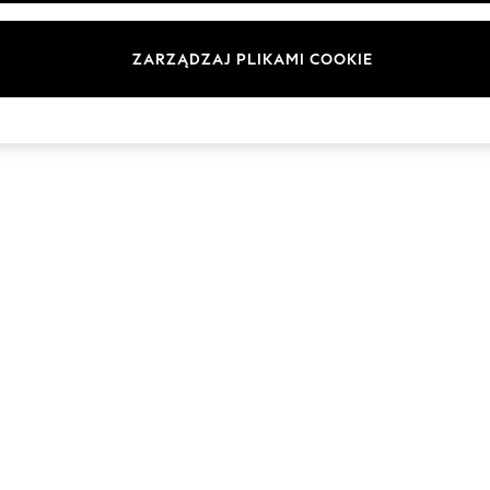
Marki
ZARZĄDZAJ PLIKAMI COOKIE
© 2026 Next Germany GmbH. Wszelkie prawa zastrzeżone.