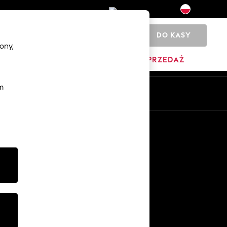
DO KASY
0
ony,
DOM
MARKI
WYPRZEDAŻ
m
Pl
En
Inne usługi
Media i prasa
O firmie
Kariera w NEXT