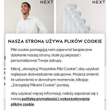
Sunglasses
Men's Holiday Shop
All Swimwear
Accessories
Bags & Luggage
Footwear
Hats
Linen Collection
Loafers
NASZA STRONA UŻYWA PLIKÓW COOKIE
Polo Shirts
Sandals & Flipflops
Pliki cookie pomagają nam zapewnić bezpieczne
Shirts
działanie naszej strony, stale ją ulepszać i
Shorts
personalizować Twoje zakupy.
Sunglasses
T-Shirts
Kliknij „Akceptuj Wszystkie Pliki Cookie”, aby uzyskać
Vests
Biały - Krój Standardowy -
Biały - Zestaw 5 Eleganckich
najlepsze doświadczenie zakupowe. Możesz zmienić
Boys Holiday Shop
Elegancka Koszula Easy Care Z
Koszul Easy Care Z Pojedynczym
te ustawienia w dowolnym momencie, klikając
All swimwear
Pojedynczym Mankietem
Mankietem, O Dopasowanym
133 zł
515 zł
„Zarządzaj Plikami Cookie” poniżej.
Ponchos & Toweling sets
Kroju
Sun Hats & Caps
Aby uzyskać więcej informacji, należy zapoznać się z
Polo Shirts
naszą
polityką prywatności i wykorzystywania
Rash Vests
Sandals & Sliders
plików cookie
.
Shirts