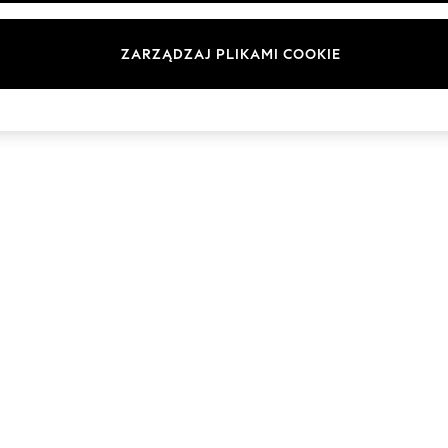
Marki
ZARZĄDZAJ PLIKAMI COOKIE
© 2026 Next Germany GmbH. Wszelkie prawa zastrzeżone.