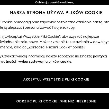
Odbieraj z punktów odbioru,
bezpłatnie przy zamówieniach powyżej 149 zł*
NASZA STRONA UŻYWA PLIKÓW COOKIE
Łatwe zwroty*
Nasze media społecznościowe
iki cookie pomagają nam zapewnić bezpieczne działanie naszej str
le ją ulepszać i personalizować Twoje zakupy.
CHŁOPCY
NIEMOWLĘTA
KOBIETY
MĘŻCZ
knij „Akceptuj Wszystkie Pliki Cookie”, aby uzyskać najlepsze
świadczenie zakupowe. Możesz zmienić te ustawienia w dowolny
Wybierz Język
encie, klikając „Zarządzaj Plikami Cookie” poniżej.
Polski
 uzyskać więcej informacji, należy zapoznać się z naszą
polityką
 i zasady prawne
Działy
ywatności i wykorzystywania plików cookie
.
watności i plików cookie
Damskie
Meżczyźni
AKCEPTUJ WSZYSTKIE PLIKI COOKIE
ądzaj plikami cookie
Chłopięce
ycząca opinii i ocen klientów
Dziewczynki
Dom
ODRZUĆ PLIKI COOKIE INNE NIŻ NIEZBĘDNE
Niemowlęta