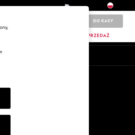
DO KASY
0
ony,
YŹNI
DOM
MARKI
WYPRZEDAŻ
m
Pl
En
Inne usługi
Media i prasa
O firmie
Kariera w NEXT