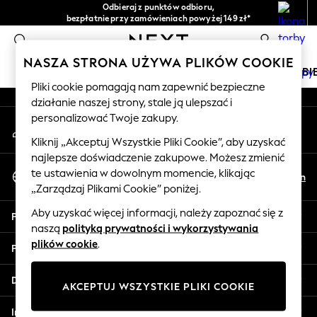
Odbieraj z punktów odbioru,
An error occurred on client
bezpłatnie przy zamówieniach powyżej 149 zł*
Łatwe zwroty*
0
Nasze media społecznościowe
NASZA STRONA UŻYWA PLIKÓW COOKIE
DZIEWCZYNKI
CHŁOPCY
NIEMOWLĘTA
KOBI
Pliki cookie pomagają nam zapewnić bezpieczne
działanie naszej strony, stale ją ulepszać i
HOLIDAY SHOP
personalizować Twoje zakupy.
Moje konto
Women's Holiday Shop
Zaloguj się na swoje konto
All Swimwear
Kliknij „Akceptuj Wszystkie Pliki Cookie”, aby uzyskać
najlepsze doświadczenie zakupowe. Możesz zmienić
All Beachwear
Wybierz Język
te ustawienia w dowolnym momencie, klikając
Bags & Accessories
Pl
En
Polski
„Zarządzaj Plikami Cookie” poniżej.
Beach Dresses & Kaftans
Dresses
Aby uzyskać więcej informacji, należy zapoznać się z
Pomoc
Flip Flops
naszą
polityką prywatności i wykorzystywania
Sliders
plików cookie
.
Prywatność i zasady prawne
Jumpsuits & Playsuits
Linen Collection
Działy
AKCEPTUJ WSZYSTKIE PLIKI COOKIE
Sandals
Shorts
Inne usługi