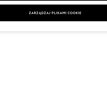
Marki
ZARZĄDZAJ PLIKAMI COOKIE
© 2026 Next Germany GmbH. Wszelkie prawa zastrzeżone.