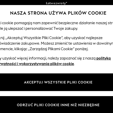
Akceptujemy
Odbierz 50 zł rabatu
NASZA STRONA UŻYWA PLIKÓW COOKIE
na pierwsze zamówienie w aplikacji*
Nasze media społecznościowe
iki cookie pomagają nam zapewnić bezpieczne działanie naszej str
le ją ulepszać i personalizować Twoje zakupy.
CHŁOPCY
NIEMOWLĘTA
KOBIETY
MĘŻCZ
knij „Akceptuj Wszystkie Pliki Cookie”, aby uzyskać najlepsze
świadczenie zakupowe. Możesz zmienić te ustawienia w dowolny
Wybierz Język
encie, klikając „Zarządzaj Plikami Cookie” poniżej.
Polski
 uzyskać więcej informacji, należy zapoznać się z naszą
polityką
 i zasady prawne
Działy
ywatności i wykorzystywania plików cookie
.
watności i plików cookie
Damskie
Meżczyźni
AKCEPTUJ WSZYSTKIE PLIKI COOKIE
PLIKAMI COOKIE
Chłopięce
ycząca opinii i ocen klientów
Dziewczynki
Dom
ODRZUĆ PLIKI COOKIE INNE NIŻ NIEZBĘDNE
Niemowlęta