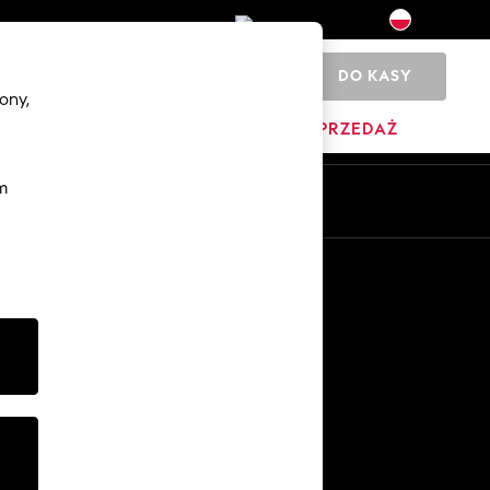
DO KASY
0
ony,
YŹNI
DOM
MARKI
WYPRZEDAŻ
m
Pl
En
Inne usługi
Media i prasa
O firmie
Kariera w NEXT