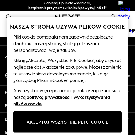
Odbieraj z punktów odbioru,
An error occurred on client
bezpłatnie przy zamówieniach powyżej 149 zł*
Łatwe zwroty*
0
Nasze media społecznościowe
NASZA STRONA UŻYWA PLIKÓW COOKIE
DZIEWCZYNKI
CHŁOPCY
NIEMOWLĘTA
KOBI
Pliki cookie pomagają nam zapewnić bezpieczne
działanie naszej strony, stale ją ulepszać i
HOLIDAY SHOP
personalizować Twoje zakupy.
Moje konto
Women's Holiday Shop
Zaloguj się na swoje konto
All Swimwear
Kliknij „Akceptuj Wszystkie Pliki Cookie”, aby uzyskać
najlepsze doświadczenie zakupowe. Możesz zmienić
All Beachwear
Wybierz Język
te ustawienia w dowolnym momencie, klikając
Bags & Accessories
Pl
En
Polski
„Zarządzaj Plikami Cookie” poniżej.
Beach Dresses & Kaftans
Dresses
Aby uzyskać więcej informacji, należy zapoznać się z
Pomoc
Flip Flops
naszą
polityką prywatności i wykorzystywania
Sliders
plików cookie
.
Prywatność i zasady prawne
Jumpsuits & Playsuits
Linen Collection
Działy
AKCEPTUJ WSZYSTKIE PLIKI COOKIE
Sandals
Shorts
Inne usługi