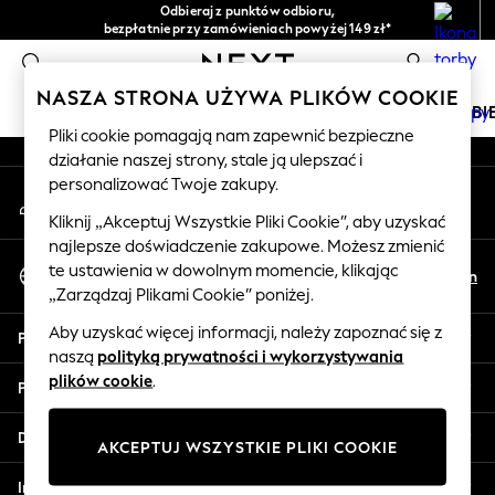
Odbieraj z punktów odbioru,
An error occurred on client
bezpłatnie przy zamówieniach powyżej 149 zł*
Łatwe zwroty*
0
Nasze media społecznościowe
NASZA STRONA UŻYWA PLIKÓW COOKIE
DZIEWCZYNKI
CHŁOPCY
NIEMOWLĘTA
KOBI
Pliki cookie pomagają nam zapewnić bezpieczne
działanie naszej strony, stale ją ulepszać i
HOLIDAY SHOP
personalizować Twoje zakupy.
Moje konto
Women's Holiday Shop
Zaloguj się na swoje konto
All Swimwear
Kliknij „Akceptuj Wszystkie Pliki Cookie”, aby uzyskać
najlepsze doświadczenie zakupowe. Możesz zmienić
All Beachwear
Wybierz Język
te ustawienia w dowolnym momencie, klikając
Bags & Accessories
Pl
En
Polski
„Zarządzaj Plikami Cookie” poniżej.
Beach Dresses & Kaftans
Dresses
Aby uzyskać więcej informacji, należy zapoznać się z
Pomoc
Flip Flops
naszą
polityką prywatności i wykorzystywania
Sliders
plików cookie
.
Prywatność i zasady prawne
Jumpsuits & Playsuits
Linen Collection
Działy
AKCEPTUJ WSZYSTKIE PLIKI COOKIE
Sandals
Shorts
Inne usługi