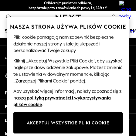
Odbieraj z punktów odbioru,
An error occurred on client
bezpłatnie przy zamówieniach powyżej 149 zł*
Łatwe zwroty*
0
Nasze media społecznościowe
NASZA STRONA UŻYWA PLIKÓW COOKIE
SKLEP WAKACYJNY
DZIEWCZYNKI
CHŁOPCY
NIE
Pliki cookie pomagają nam zapewnić bezpieczne
działanie naszej strony, stale ją ulepszać i
HOLIDAY SHOP
personalizować Twoje zakupy.
Moje konto
Women's Holiday Shop
Zaloguj się na swoje konto
All Swimwear
Kliknij „Akceptuj Wszystkie Pliki Cookie”, aby uzyskać
najlepsze doświadczenie zakupowe. Możesz zmienić
All Beachwear
Wybierz Język
te ustawienia w dowolnym momencie, klikając
Bags & Accessories
Pl
En
Polski
„Zarządzaj Plikami Cookie” poniżej.
Beach Dresses & Kaftans
Dresses
Aby uzyskać więcej informacji, należy zapoznać się z
Pomoc
Flip Flops
naszą
polityką prywatności i wykorzystywania
Sliders
plików cookie
.
Prywatność i zasady prawne
Jumpsuits & Playsuits
Linen Collection
Działy
AKCEPTUJ WSZYSTKIE PLIKI COOKIE
Sandals
Shorts
Inne usługi