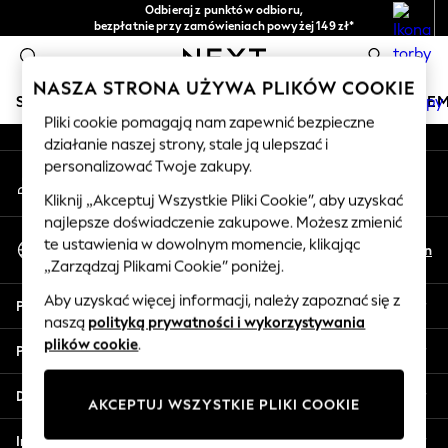
Odbieraj z punktów odbioru,
An error occurred on client
bezpłatnie przy zamówieniach powyżej 149 zł*
Łatwe zwroty*
0
Nasze media społecznościowe
NASZA STRONA UŻYWA PLIKÓW COOKIE
SKLEP WAKACYJNY
DZIEWCZYNKI
CHŁOPCY
NIE
Pliki cookie pomagają nam zapewnić bezpieczne
działanie naszej strony, stale ją ulepszać i
HOLIDAY SHOP
personalizować Twoje zakupy.
Moje konto
Women's Holiday Shop
Zaloguj się na swoje konto
All Swimwear
Kliknij „Akceptuj Wszystkie Pliki Cookie”, aby uzyskać
najlepsze doświadczenie zakupowe. Możesz zmienić
All Beachwear
Wybierz Język
te ustawienia w dowolnym momencie, klikając
Bags & Accessories
Pl
En
Polski
„Zarządzaj Plikami Cookie” poniżej.
Beach Dresses & Kaftans
Dresses
Aby uzyskać więcej informacji, należy zapoznać się z
Pomoc
Flip Flops
naszą
polityką prywatności i wykorzystywania
Sliders
plików cookie
.
Prywatność i zasady prawne
Jumpsuits & Playsuits
Linen Collection
Działy
AKCEPTUJ WSZYSTKIE PLIKI COOKIE
Sandals
Shorts
Inne usługi