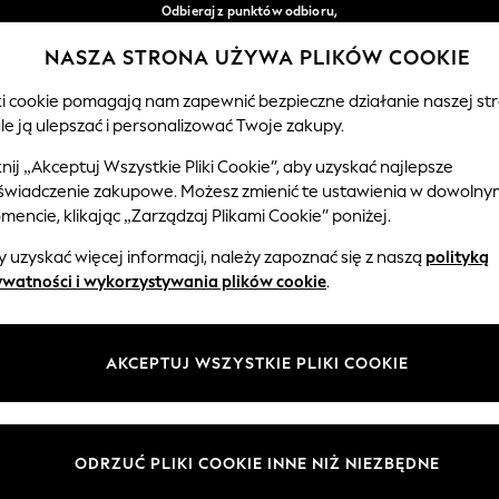
Odbieraj z punktów odbioru,
bezpłatnie przy zamówieniach powyżej 149 zł*
NASZA STRONA UŻYWA PLIKÓW COOKIE
Łatwe zwroty*
Nasze media społecznościowe
iki cookie pomagają nam zapewnić bezpieczne działanie naszej str
le ją ulepszać i personalizować Twoje zakupy.
EMOWLĘTA
KOBIETY
MĘŻCZYŹNI
knij „Akceptuj Wszystkie Pliki Cookie”, aby uzyskać najlepsze
świadczenie zakupowe. Możesz zmienić te ustawienia w dowolny
Wybierz Język
encie, klikając „Zarządzaj Plikami Cookie” poniżej.
Polski
 uzyskać więcej informacji, należy zapoznać się z naszą
polityką
 i zasady prawne
Działy
ywatności i wykorzystywania plików cookie
.
watności i plików cookie
Damskie
Meżczyźni
AKCEPTUJ WSZYSTKIE PLIKI COOKIE
ądzaj plikami cookie
Chłopięce
ycząca opinii i ocen klientów
Dziewczynki
Dom
ODRZUĆ PLIKI COOKIE INNE NIŻ NIEZBĘDNE
Niemowlęta