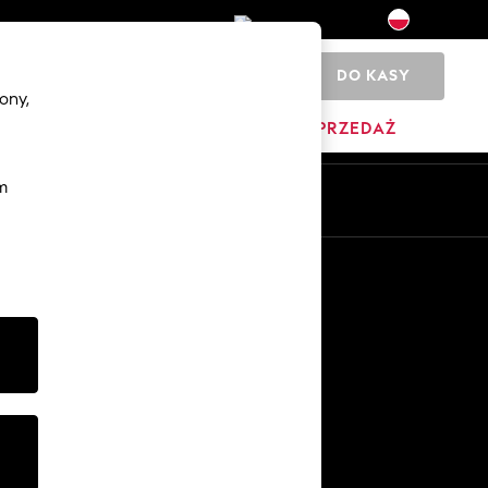
DO KASY
0
ony,
DOM
MARKI
WYPRZEDAŻ
m
Pl
En
Inne usługi
Media i prasa
O firmie
Kariera w NEXT