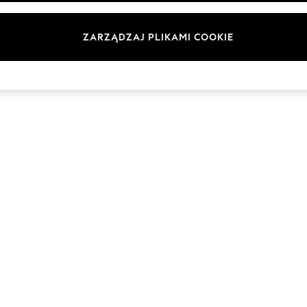
Marki
ZARZĄDZAJ PLIKAMI COOKIE
© 2026 Next Germany GmbH. Wszelkie prawa zastrzeżone.