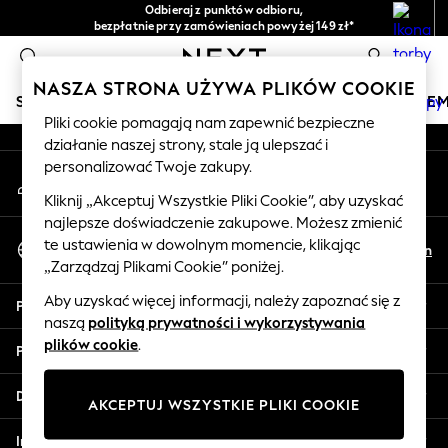
Odbieraj z punktów odbioru,
An error occurred on client
bezpłatnie przy zamówieniach powyżej 149 zł*
Łatwe zwroty*
0
Nasze media społecznościowe
NASZA STRONA UŻYWA PLIKÓW COOKIE
SKLEP WAKACYJNY
DZIEWCZYNKI
CHŁOPCY
NIE
Pliki cookie pomagają nam zapewnić bezpieczne
działanie naszej strony, stale ją ulepszać i
HOLIDAY SHOP
personalizować Twoje zakupy.
Moje konto
Women's Holiday Shop
Zaloguj się na swoje konto
All Swimwear
Kliknij „Akceptuj Wszystkie Pliki Cookie”, aby uzyskać
najlepsze doświadczenie zakupowe. Możesz zmienić
All Beachwear
Wybierz Język
te ustawienia w dowolnym momencie, klikając
Bags & Accessories
Pl
En
Polski
„Zarządzaj Plikami Cookie” poniżej.
Beach Dresses & Kaftans
Dresses
Aby uzyskać więcej informacji, należy zapoznać się z
Pomoc
Flip Flops
naszą
polityką prywatności i wykorzystywania
Sliders
plików cookie
.
Prywatność i zasady prawne
Jumpsuits & Playsuits
Linen Collection
Działy
AKCEPTUJ WSZYSTKIE PLIKI COOKIE
Sandals
Shorts
Inne usługi