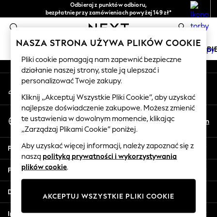
Odbieraj z punktów odbioru,
An error occurred on client
bezpłatnie przy zamówieniach powyżej 149 zł*
Łatwe zwroty*
0
Nasze media społecznościowe
NASZA STRONA UŻYWA PLIKÓW COOKIE
DZIEWCZYNKI
CHŁOPCY
NIEMOWLĘTA
KOBI
Pliki cookie pomagają nam zapewnić bezpieczne
działanie naszej strony, stale ją ulepszać i
HOLIDAY SHOP
personalizować Twoje zakupy.
Moje konto
Women's Holiday Shop
Zaloguj się na swoje konto
All Swimwear
Kliknij „Akceptuj Wszystkie Pliki Cookie”, aby uzyskać
najlepsze doświadczenie zakupowe. Możesz zmienić
All Beachwear
Wybierz Język
te ustawienia w dowolnym momencie, klikając
Bags & Accessories
Pl
En
Polski
„Zarządzaj Plikami Cookie” poniżej.
Beach Dresses & Kaftans
Dresses
Aby uzyskać więcej informacji, należy zapoznać się z
Pomoc
Flip Flops
naszą
polityką prywatności i wykorzystywania
Sliders
plików cookie
.
Prywatność i zasady prawne
Jumpsuits & Playsuits
Linen Collection
Działy
AKCEPTUJ WSZYSTKIE PLIKI COOKIE
Sandals
Shorts
Inne usługi