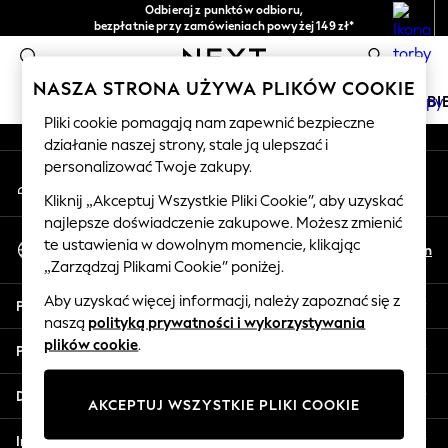
Odbieraj z punktów odbioru,
An error occurred on client
bezpłatnie przy zamówieniach powyżej 149 zł*
Łatwe zwroty*
0
Nasze media społecznościowe
NASZA STRONA UŻYWA PLIKÓW COOKIE
DZIEWCZYNKI
CHŁOPCY
NIEMOWLĘTA
KOBI
Pliki cookie pomagają nam zapewnić bezpieczne
działanie naszej strony, stale ją ulepszać i
HOLIDAY SHOP
personalizować Twoje zakupy.
Moje konto
Women's Holiday Shop
Zaloguj się na swoje konto
All Swimwear
Kliknij „Akceptuj Wszystkie Pliki Cookie”, aby uzyskać
najlepsze doświadczenie zakupowe. Możesz zmienić
All Beachwear
Wybierz Język
te ustawienia w dowolnym momencie, klikając
Bags & Accessories
Pl
En
Polski
„Zarządzaj Plikami Cookie” poniżej.
Beach Dresses & Kaftans
Dresses
Aby uzyskać więcej informacji, należy zapoznać się z
Pomoc
Flip Flops
naszą
polityką prywatności i wykorzystywania
Sliders
plików cookie
.
Prywatność i zasady prawne
Jumpsuits & Playsuits
Linen Collection
Działy
AKCEPTUJ WSZYSTKIE PLIKI COOKIE
Sandals
Shorts
Inne usługi