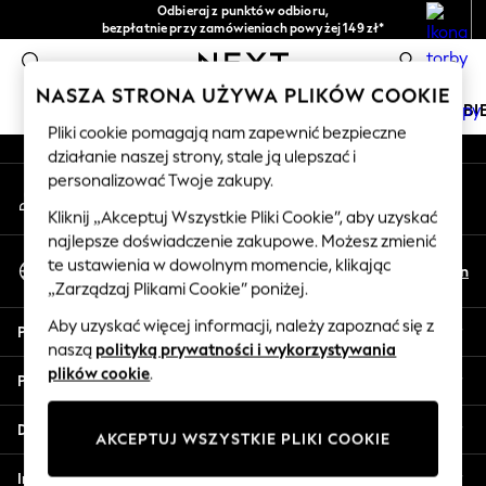
Odbieraj z punktów odbioru,
An error occurred on client
bezpłatnie przy zamówieniach powyżej 149 zł*
Łatwe zwroty*
0
Nasze media społecznościowe
NASZA STRONA UŻYWA PLIKÓW COOKIE
DZIEWCZYNKI
CHŁOPCY
NIEMOWLĘTA
KOBI
Pliki cookie pomagają nam zapewnić bezpieczne
działanie naszej strony, stale ją ulepszać i
HOLIDAY SHOP
personalizować Twoje zakupy.
Moje konto
Women's Holiday Shop
Zaloguj się na swoje konto
All Swimwear
Kliknij „Akceptuj Wszystkie Pliki Cookie”, aby uzyskać
najlepsze doświadczenie zakupowe. Możesz zmienić
All Beachwear
Wybierz Język
te ustawienia w dowolnym momencie, klikając
Bags & Accessories
Pl
En
Polski
„Zarządzaj Plikami Cookie” poniżej.
Beach Dresses & Kaftans
Dresses
Aby uzyskać więcej informacji, należy zapoznać się z
Pomoc
Flip Flops
naszą
polityką prywatności i wykorzystywania
Sliders
plików cookie
.
Prywatność i zasady prawne
Jumpsuits & Playsuits
Linen Collection
Działy
AKCEPTUJ WSZYSTKIE PLIKI COOKIE
Sandals
Shorts
Inne usługi