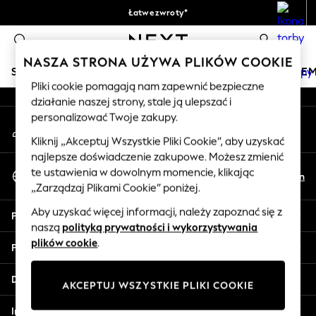
Łatwe zwroty*
An error occurred on client
Akceptujemy
0
Nasze media społecznościowe
NASZA STRONA UŻYWA PLIKÓW COOKIE
SKLEP WAKACYJNY
DZIEWCZYNKI
CHŁOPCY
NIE
Pliki cookie pomagają nam zapewnić bezpieczne
działanie naszej strony, stale ją ulepszać i
HOLIDAY SHOP
personalizować Twoje zakupy.
Moje konto
Women's Holiday Shop
Zaloguj się na swoje konto
All Swimwear
Kliknij „Akceptuj Wszystkie Pliki Cookie”, aby uzyskać
najlepsze doświadczenie zakupowe. Możesz zmienić
All Beachwear
Wybierz Język
te ustawienia w dowolnym momencie, klikając
Bags & Accessories
Pl
En
Polski
„Zarządzaj Plikami Cookie” poniżej.
Beach Dresses & Kaftans
Dresses
Aby uzyskać więcej informacji, należy zapoznać się z
Pomoc
Flip Flops
naszą
polityką prywatności i wykorzystywania
Sliders
plików cookie
.
Prywatność i zasady prawne
Jumpsuits & Playsuits
Linen Collection
Działy
AKCEPTUJ WSZYSTKIE PLIKI COOKIE
Sandals
Shorts
Inne usługi