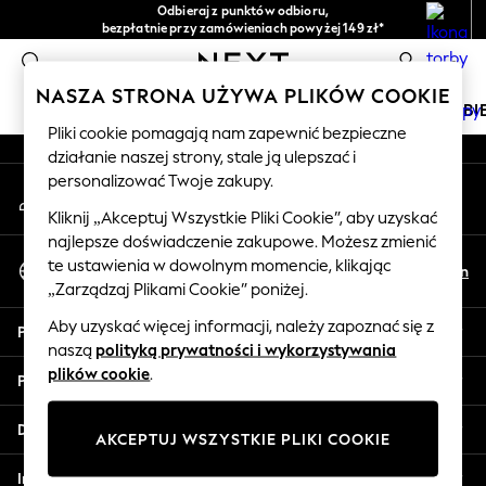
Odbieraj z punktów odbioru,
An error occurred on client
bezpłatnie przy zamówieniach powyżej 149 zł*
Łatwe zwroty*
0
Nasze media społecznościowe
NASZA STRONA UŻYWA PLIKÓW COOKIE
DZIEWCZYNKI
CHŁOPCY
NIEMOWLĘTA
KOBI
Pliki cookie pomagają nam zapewnić bezpieczne
działanie naszej strony, stale ją ulepszać i
HOLIDAY SHOP
personalizować Twoje zakupy.
Moje konto
Women's Holiday Shop
Zaloguj się na swoje konto
All Swimwear
Kliknij „Akceptuj Wszystkie Pliki Cookie”, aby uzyskać
najlepsze doświadczenie zakupowe. Możesz zmienić
All Beachwear
Wybierz Język
te ustawienia w dowolnym momencie, klikając
Bags & Accessories
Pl
En
Polski
„Zarządzaj Plikami Cookie” poniżej.
Beach Dresses & Kaftans
Dresses
Aby uzyskać więcej informacji, należy zapoznać się z
Pomoc
Flip Flops
naszą
polityką prywatności i wykorzystywania
Sliders
plików cookie
.
Prywatność i zasady prawne
Jumpsuits & Playsuits
Linen Collection
Działy
AKCEPTUJ WSZYSTKIE PLIKI COOKIE
Sandals
Shorts
Inne usługi