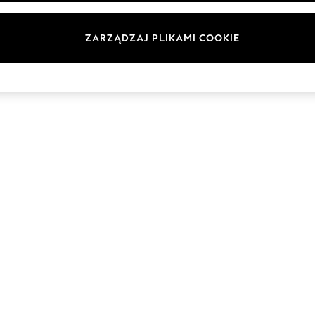
Marki
ZARZĄDZAJ PLIKAMI COOKIE
© 2026 Next Germany GmbH. Wszelkie prawa zastrzeżone.