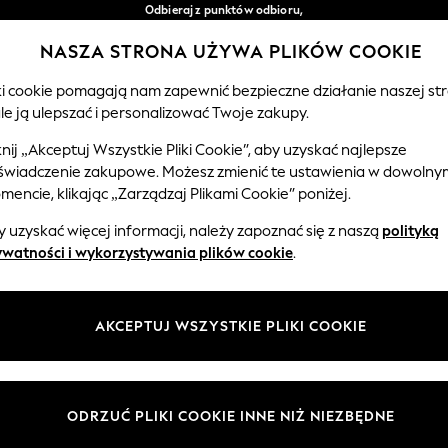
Odbieraj z punktów odbioru,
bezpłatnie przy zamówieniach powyżej 149 zł*
NASZA STRONA UŻYWA PLIKÓW COOKIE
Łatwe zwroty*
Nasze media społecznościowe
iki cookie pomagają nam zapewnić bezpieczne działanie naszej str
le ją ulepszać i personalizować Twoje zakupy.
CHŁOPCY
NIEMOWLĘTA
KOBIETY
MĘŻCZ
knij „Akceptuj Wszystkie Pliki Cookie”, aby uzyskać najlepsze
świadczenie zakupowe. Możesz zmienić te ustawienia w dowolny
Wybierz Język
encie, klikając „Zarządzaj Plikami Cookie” poniżej.
Polski
 uzyskać więcej informacji, należy zapoznać się z naszą
polityką
 i zasady prawne
Działy
ywatności i wykorzystywania plików cookie
.
watności i plików cookie
Damskie
Meżczyźni
AKCEPTUJ WSZYSTKIE PLIKI COOKIE
ądzaj plikami cookie
Chłopięce
ycząca opinii i ocen klientów
Dziewczynki
Dom
ODRZUĆ PLIKI COOKIE INNE NIŻ NIEZBĘDNE
Niemowlęta