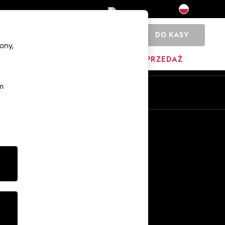
DO KASY
0
ony,
YŹNI
DOM
MARKI
WYPRZEDAŻ
m
Pl
En
Inne usługi
Media i prasa
O firmie
Kariera w NEXT