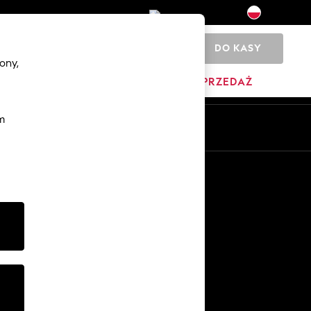
DO KASY
0
ony,
DOM
MARKI
WYPRZEDAŻ
m
Pl
En
Inne usługi
Media i prasa
O firmie
Kariera w NEXT