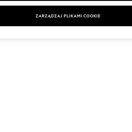
Marki
ZARZĄDZAJ PLIKAMI COOKIE
© 2026 Next Germany GmbH. Wszelkie prawa zastrzeżone.