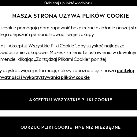
Odbieraj z punktów odbioru,
bezpłatnie przy zamówieniach powyżej 149 zł*
NASZA STRONA UŻYWA PLIKÓW COOKIE
Łatwe zwroty*
Nasze media społecznościowe
iki cookie pomagają nam zapewnić bezpieczne działanie naszej str
le ją ulepszać i personalizować Twoje zakupy.
EMOWLĘTA
KOBIETY
MĘŻCZYŹNI
knij „Akceptuj Wszystkie Pliki Cookie”, aby uzyskać najlepsze
świadczenie zakupowe. Możesz zmienić te ustawienia w dowolny
Wybierz Język
encie, klikając „Zarządzaj Plikami Cookie” poniżej.
Polski
 uzyskać więcej informacji, należy zapoznać się z naszą
polityką
 i zasady prawne
Działy
ywatności i wykorzystywania plików cookie
.
watności i plików cookie
Damskie
Meżczyźni
AKCEPTUJ WSZYSTKIE PLIKI COOKIE
ądzaj plikami cookie
Chłopięce
ycząca opinii i ocen klientów
Dziewczynki
Dom
ODRZUĆ PLIKI COOKIE INNE NIŻ NIEZBĘDNE
Niemowlęta