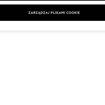
Marki
ZARZĄDZAJ PLIKAMI COOKIE
© 2026 Next Germany GmbH. Wszelkie prawa zastrzeżone.