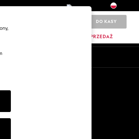
DO KASY
0
ony,
DOM
MARKI
WYPRZEDAŻ
m
Pl
En
Inne usługi
Media i prasa
O firmie
Kariera w NEXT