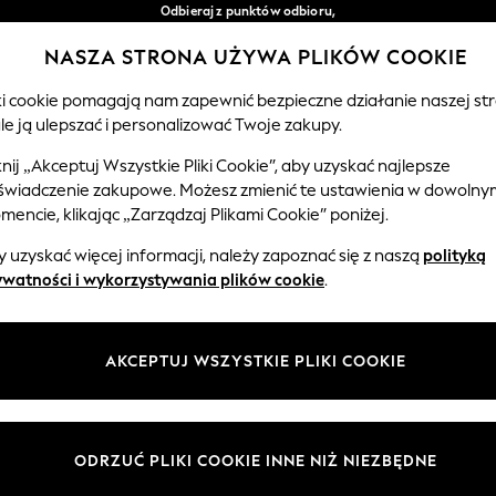
Odbieraj z punktów odbioru,
bezpłatnie przy zamówieniach powyżej 149 zł*
NASZA STRONA UŻYWA PLIKÓW COOKIE
Łatwe zwroty*
Nasze media społecznościowe
iki cookie pomagają nam zapewnić bezpieczne działanie naszej str
le ją ulepszać i personalizować Twoje zakupy.
EMOWLĘTA
KOBIETY
MĘŻCZYŹNI
knij „Akceptuj Wszystkie Pliki Cookie”, aby uzyskać najlepsze
świadczenie zakupowe. Możesz zmienić te ustawienia w dowolny
Wybierz Język
encie, klikając „Zarządzaj Plikami Cookie” poniżej.
Polski
 uzyskać więcej informacji, należy zapoznać się z naszą
polityką
 i zasady prawne
Działy
ywatności i wykorzystywania plików cookie
.
watności i plików cookie
Damskie
Meżczyźni
AKCEPTUJ WSZYSTKIE PLIKI COOKIE
ądzaj plikami cookie
Chłopięce
ycząca opinii i ocen klientów
Dziewczynki
Dom
ODRZUĆ PLIKI COOKIE INNE NIŻ NIEZBĘDNE
Niemowlęta