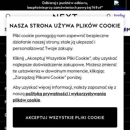
Odbieraj z punktów odbioru,
An error occurred on client
bezpłatnie przy zamówieniach powyżej 149 zł*
Łatwe zwroty*
0
Nasze media społecznościowe
NASZA STRONA UŻYWA PLIKÓW COOKIE
SKLEP WAKACYJNY
DZIEWCZYNKI
CHŁOPCY
NIE
Pliki cookie pomagają nam zapewnić bezpieczne
działanie naszej strony, stale ją ulepszać i
HOLIDAY SHOP
personalizować Twoje zakupy.
Moje konto
Women's Holiday Shop
Zaloguj się na swoje konto
All Swimwear
Kliknij „Akceptuj Wszystkie Pliki Cookie”, aby uzyskać
najlepsze doświadczenie zakupowe. Możesz zmienić
All Beachwear
Wybierz Język
te ustawienia w dowolnym momencie, klikając
Bags & Accessories
Pl
En
Polski
„Zarządzaj Plikami Cookie” poniżej.
Beach Dresses & Kaftans
Dresses
Aby uzyskać więcej informacji, należy zapoznać się z
Pomoc
Flip Flops
naszą
polityką prywatności i wykorzystywania
Sliders
plików cookie
.
Prywatność i zasady prawne
Jumpsuits & Playsuits
Linen Collection
Działy
AKCEPTUJ WSZYSTKIE PLIKI COOKIE
Sandals
Shorts
Inne usługi