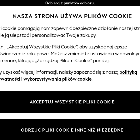
Odbieraj z punktów odbioru,
bezpłatnie przy zamówieniach powyżej 149 zł*
NASZA STRONA UŻYWA PLIKÓW COOKIE
Łatwe zwroty*
Nasze media społecznościowe
iki cookie pomagają nam zapewnić bezpieczne działanie naszej str
le ją ulepszać i personalizować Twoje zakupy.
EMOWLĘTA
KOBIETY
MĘŻCZYŹNI
knij „Akceptuj Wszystkie Pliki Cookie”, aby uzyskać najlepsze
świadczenie zakupowe. Możesz zmienić te ustawienia w dowolny
Wybierz Język
encie, klikając „Zarządzaj Plikami Cookie” poniżej.
Polski
 uzyskać więcej informacji, należy zapoznać się z naszą
polityką
 i zasady prawne
Działy
ywatności i wykorzystywania plików cookie
.
watności i plików cookie
Damskie
Meżczyźni
AKCEPTUJ WSZYSTKIE PLIKI COOKIE
ądzaj plikami cookie
Chłopięce
ycząca opinii i ocen klientów
Dziewczynki
Dom
ODRZUĆ PLIKI COOKIE INNE NIŻ NIEZBĘDNE
Niemowlęta