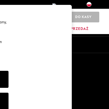
DO KASY
0
ony,
DOM
MARKI
WYPRZEDAŻ
m
Pl
En
Inne usługi
Media i prasa
O firmie
Kariera w NEXT