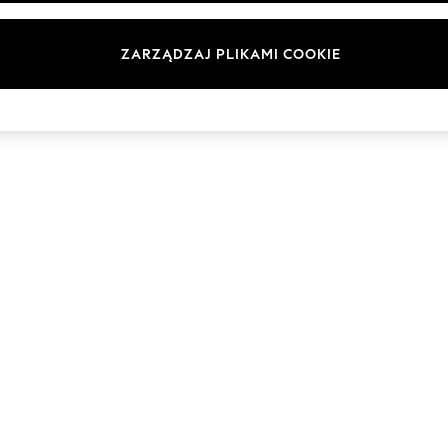
Marki
ZARZĄDZAJ PLIKAMI COOKIE
© 2026 Next Germany GmbH. Wszelkie prawa zastrzeżone.