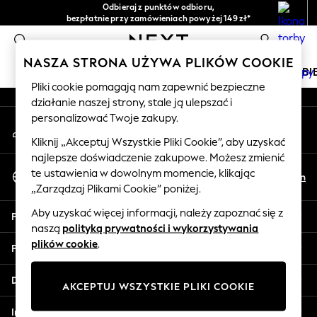
Odbieraj z punktów odbioru,
An error occurred on client
bezpłatnie przy zamówieniach powyżej 149 zł*
Łatwe zwroty*
0
Nasze media społecznościowe
NASZA STRONA UŻYWA PLIKÓW COOKIE
DZIEWCZYNKI
CHŁOPCY
NIEMOWLĘTA
KOBI
Pliki cookie pomagają nam zapewnić bezpieczne
działanie naszej strony, stale ją ulepszać i
HOLIDAY SHOP
personalizować Twoje zakupy.
Moje konto
Women's Holiday Shop
Zaloguj się na swoje konto
All Swimwear
Kliknij „Akceptuj Wszystkie Pliki Cookie”, aby uzyskać
najlepsze doświadczenie zakupowe. Możesz zmienić
All Beachwear
Wybierz Język
te ustawienia w dowolnym momencie, klikając
Bags & Accessories
Pl
En
Polski
„Zarządzaj Plikami Cookie” poniżej.
Beach Dresses & Kaftans
Dresses
Aby uzyskać więcej informacji, należy zapoznać się z
Pomoc
Flip Flops
naszą
polityką prywatności i wykorzystywania
Sliders
plików cookie
.
Prywatność i zasady prawne
Jumpsuits & Playsuits
Linen Collection
Działy
AKCEPTUJ WSZYSTKIE PLIKI COOKIE
Sandals
Shorts
Inne usługi