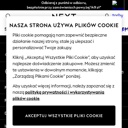
Odbieraj z punktów odbioru,
An error occurred on client
bezpłatnie przy zamówieniach powyżej 149 zł*
Łatwe zwroty*
0
Nasze media społecznościowe
NASZA STRONA UŻYWA PLIKÓW COOKIE
SKLEP WAKACYJNY
DZIEWCZYNKI
CHŁOPCY
NIE
Pliki cookie pomagają nam zapewnić bezpieczne
działanie naszej strony, stale ją ulepszać i
HOLIDAY SHOP
personalizować Twoje zakupy.
Moje konto
Women's Holiday Shop
Zaloguj się na swoje konto
All Swimwear
Kliknij „Akceptuj Wszystkie Pliki Cookie”, aby uzyskać
najlepsze doświadczenie zakupowe. Możesz zmienić
All Beachwear
Wybierz Język
te ustawienia w dowolnym momencie, klikając
Bags & Accessories
Pl
En
Polski
„Zarządzaj Plikami Cookie” poniżej.
Beach Dresses & Kaftans
Dresses
Aby uzyskać więcej informacji, należy zapoznać się z
Pomoc
Flip Flops
naszą
polityką prywatności i wykorzystywania
Sliders
plików cookie
.
Prywatność i zasady prawne
Jumpsuits & Playsuits
Linen Collection
Działy
AKCEPTUJ WSZYSTKIE PLIKI COOKIE
Sandals
Shorts
Inne usługi