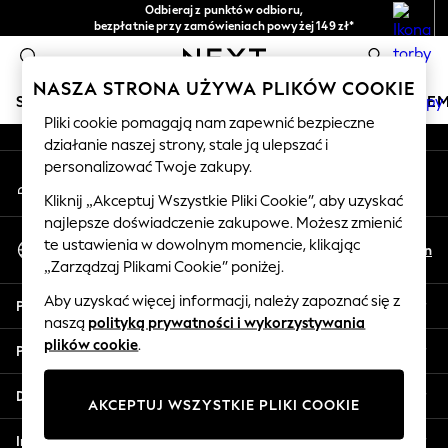
Odbieraj z punktów odbioru,
An error occurred on client
bezpłatnie przy zamówieniach powyżej 149 zł*
Łatwe zwroty*
0
Nasze media społecznościowe
NASZA STRONA UŻYWA PLIKÓW COOKIE
SKLEP WAKACYJNY
DZIEWCZYNKI
CHŁOPCY
NIE
Pliki cookie pomagają nam zapewnić bezpieczne
działanie naszej strony, stale ją ulepszać i
HOLIDAY SHOP
personalizować Twoje zakupy.
Moje konto
Women's Holiday Shop
Zaloguj się na swoje konto
All Swimwear
Kliknij „Akceptuj Wszystkie Pliki Cookie”, aby uzyskać
najlepsze doświadczenie zakupowe. Możesz zmienić
All Beachwear
Wybierz Język
te ustawienia w dowolnym momencie, klikając
Bags & Accessories
Pl
En
Polski
„Zarządzaj Plikami Cookie” poniżej.
Beach Dresses & Kaftans
Dresses
Aby uzyskać więcej informacji, należy zapoznać się z
Pomoc
Flip Flops
naszą
polityką prywatności i wykorzystywania
Sliders
plików cookie
.
Prywatność i zasady prawne
Jumpsuits & Playsuits
Linen Collection
Działy
AKCEPTUJ WSZYSTKIE PLIKI COOKIE
Sandals
Shorts
Inne usługi