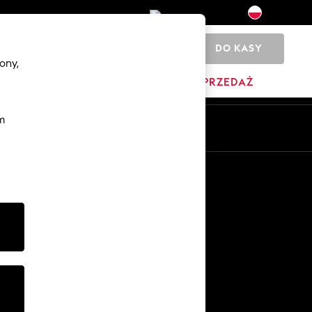
DO KASY
0
ony,
DOM
MARKI
WYPRZEDAŻ
m
Pl
En
Inne usługi
Media i prasa
O firmie
Kariera w NEXT