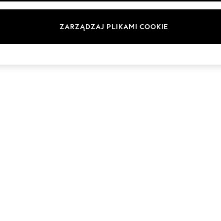
Marki
ZARZĄDZAJ PLIKAMI COOKIE
© 2026 Next Germany GmbH. Wszelkie prawa zastrzeżone.