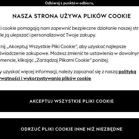
Odbieraj z punktów odbioru,
bezpłatnie przy zamówieniach powyżej 149 zł*
NASZA STRONA UŻYWA PLIKÓW COOKIE
Łatwe zwroty*
Nasze media społecznościowe
iki cookie pomagają nam zapewnić bezpieczne działanie naszej str
le ją ulepszać i personalizować Twoje zakupy.
EMOWLĘTA
KOBIETY
MĘŻCZYŹNI
knij „Akceptuj Wszystkie Pliki Cookie”, aby uzyskać najlepsze
świadczenie zakupowe. Możesz zmienić te ustawienia w dowolny
Wybierz Język
encie, klikając „Zarządzaj Plikami Cookie” poniżej.
Polski
 uzyskać więcej informacji, należy zapoznać się z naszą
polityką
 i zasady prawne
Działy
ywatności i wykorzystywania plików cookie
.
watności i plików cookie
Damskie
Meżczyźni
AKCEPTUJ WSZYSTKIE PLIKI COOKIE
ądzaj plikami cookie
Chłopięce
ycząca opinii i ocen klientów
Dziewczynki
Dom
ODRZUĆ PLIKI COOKIE INNE NIŻ NIEZBĘDNE
Niemowlęta