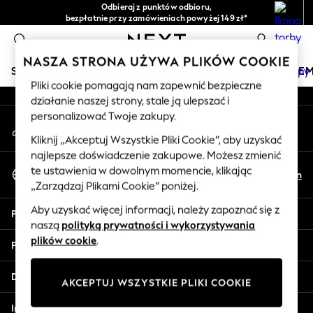
Odbieraj z punktów odbioru,
An error occurred on client
bezpłatnie przy zamówieniach powyżej 149 zł*
Łatwe zwroty*
0
Nasze media społecznościowe
NASZA STRONA UŻYWA PLIKÓW COOKIE
SKLEP WAKACYJNY
DZIEWCZYNKI
CHŁOPCY
NIE
Pliki cookie pomagają nam zapewnić bezpieczne
działanie naszej strony, stale ją ulepszać i
HOLIDAY SHOP
personalizować Twoje zakupy.
Moje konto
Women's Holiday Shop
Zaloguj się na swoje konto
All Swimwear
Kliknij „Akceptuj Wszystkie Pliki Cookie”, aby uzyskać
najlepsze doświadczenie zakupowe. Możesz zmienić
All Beachwear
Wybierz Język
te ustawienia w dowolnym momencie, klikając
Bags & Accessories
Pl
En
Polski
„Zarządzaj Plikami Cookie” poniżej.
Beach Dresses & Kaftans
Dresses
Aby uzyskać więcej informacji, należy zapoznać się z
Pomoc
Flip Flops
naszą
polityką prywatności i wykorzystywania
Sliders
plików cookie
.
Prywatność i zasady prawne
Jumpsuits & Playsuits
Linen Collection
Działy
AKCEPTUJ WSZYSTKIE PLIKI COOKIE
Sandals
Shorts
Inne usługi