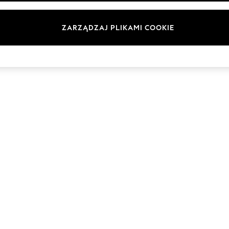
Marki
ZARZĄDZAJ PLIKAMI COOKIE
© 2026 Next Germany GmbH. Wszelkie prawa zastrzeżone.