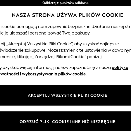
Odbieraj z punktów odbioru,
bezpłatnie przy zamówieniach powyżej 149 zł*
NASZA STRONA UŻYWA PLIKÓW COOKIE
Łatwe zwroty*
Nasze media społecznościowe
iki cookie pomagają nam zapewnić bezpieczne działanie naszej str
le ją ulepszać i personalizować Twoje zakupy.
CHŁOPCY
NIEMOWLĘTA
KOBIETY
MĘŻCZ
knij „Akceptuj Wszystkie Pliki Cookie”, aby uzyskać najlepsze
świadczenie zakupowe. Możesz zmienić te ustawienia w dowolny
Wybierz Język
encie, klikając „Zarządzaj Plikami Cookie” poniżej.
Polski
 uzyskać więcej informacji, należy zapoznać się z naszą
polityką
 i zasady prawne
Działy
ywatności i wykorzystywania plików cookie
.
watności i plików cookie
Damskie
Meżczyźni
AKCEPTUJ WSZYSTKIE PLIKI COOKIE
ądzaj plikami cookie
Chłopięce
ycząca opinii i ocen klientów
Dziewczynki
Dom
ODRZUĆ PLIKI COOKIE INNE NIŻ NIEZBĘDNE
Niemowlęta