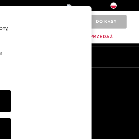
DO KASY
0
ony,
YŹNI
DOM
MARKI
WYPRZEDAŻ
m
Pl
En
Inne usługi
Media i prasa
O firmie
Kariera w NEXT