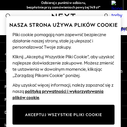
Odbieraj z punktów odbioru,
An error occurred on client
bezpłatnie przy zamówieniach powyżej 149 zł*
Łatwe zwroty*
0
Nasze media społecznościowe
NASZA STRONA UŻYWA PLIKÓW COOKIE
DZIEWCZYNKI
CHŁOPCY
NIEMOWLĘTA
KOBI
Pliki cookie pomagają nam zapewnić bezpieczne
działanie naszej strony, stale ją ulepszać i
HOLIDAY SHOP
personalizować Twoje zakupy.
Moje konto
Women's Holiday Shop
Zaloguj się na swoje konto
All Swimwear
Kliknij „Akceptuj Wszystkie Pliki Cookie”, aby uzyskać
najlepsze doświadczenie zakupowe. Możesz zmienić
All Beachwear
Wybierz Język
te ustawienia w dowolnym momencie, klikając
Bags & Accessories
Pl
En
Polski
„Zarządzaj Plikami Cookie” poniżej.
Beach Dresses & Kaftans
Dresses
Aby uzyskać więcej informacji, należy zapoznać się z
Pomoc
Flip Flops
naszą
polityką prywatności i wykorzystywania
Sliders
plików cookie
.
Prywatność i zasady prawne
Jumpsuits & Playsuits
Linen Collection
Działy
AKCEPTUJ WSZYSTKIE PLIKI COOKIE
Sandals
Shorts
Inne usługi