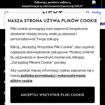
Odbieraj z punktów odbioru,
An error occurred on client
bezpłatnie przy zamówieniach powyżej 149 zł*
Łatwe zwroty*
0
Nasze media społecznościowe
NASZA STRONA UŻYWA PLIKÓW COOKIE
DZIEWCZYNKI
CHŁOPCY
NIEMOWLĘTA
KOBI
Pliki cookie pomagają nam zapewnić bezpieczne
działanie naszej strony, stale ją ulepszać i
HOLIDAY SHOP
personalizować Twoje zakupy.
Moje konto
Women's Holiday Shop
Zaloguj się na swoje konto
All Swimwear
Kliknij „Akceptuj Wszystkie Pliki Cookie”, aby uzyskać
najlepsze doświadczenie zakupowe. Możesz zmienić
All Beachwear
Wybierz Język
te ustawienia w dowolnym momencie, klikając
Bags & Accessories
Pl
En
Polski
„Zarządzaj Plikami Cookie” poniżej.
Beach Dresses & Kaftans
Dresses
Aby uzyskać więcej informacji, należy zapoznać się z
Pomoc
Flip Flops
naszą
polityką prywatności i wykorzystywania
Sliders
plików cookie
.
Prywatność i zasady prawne
Jumpsuits & Playsuits
Linen Collection
Działy
AKCEPTUJ WSZYSTKIE PLIKI COOKIE
Sandals
Shorts
Inne usługi