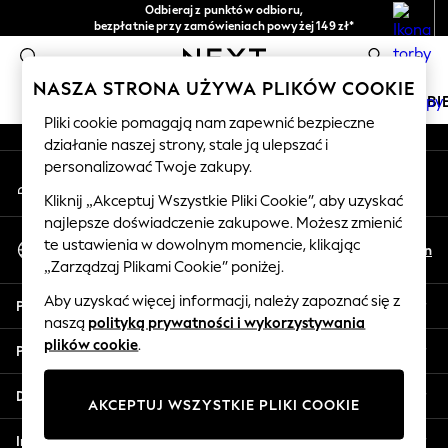
Odbieraj z punktów odbioru,
An error occurred on client
bezpłatnie przy zamówieniach powyżej 149 zł*
Łatwe zwroty*
0
Nasze media społecznościowe
NASZA STRONA UŻYWA PLIKÓW COOKIE
DZIEWCZYNKI
CHŁOPCY
NIEMOWLĘTA
KOBI
Pliki cookie pomagają nam zapewnić bezpieczne
działanie naszej strony, stale ją ulepszać i
HOLIDAY SHOP
personalizować Twoje zakupy.
Moje konto
Women's Holiday Shop
Zaloguj się na swoje konto
All Swimwear
Kliknij „Akceptuj Wszystkie Pliki Cookie”, aby uzyskać
najlepsze doświadczenie zakupowe. Możesz zmienić
All Beachwear
Wybierz Język
te ustawienia w dowolnym momencie, klikając
Bags & Accessories
Pl
En
Polski
„Zarządzaj Plikami Cookie” poniżej.
Beach Dresses & Kaftans
Dresses
Aby uzyskać więcej informacji, należy zapoznać się z
Pomoc
Flip Flops
naszą
polityką prywatności i wykorzystywania
Sliders
plików cookie
.
Prywatność i zasady prawne
Jumpsuits & Playsuits
Linen Collection
Działy
AKCEPTUJ WSZYSTKIE PLIKI COOKIE
Sandals
Shorts
Inne usługi