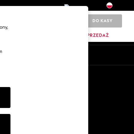
DO KASY
0
ony,
YŹNI
DOM
MARKI
WYPRZEDAŻ
m
Pl
En
Inne usługi
Media i prasa
O firmie
Kariera w NEXT