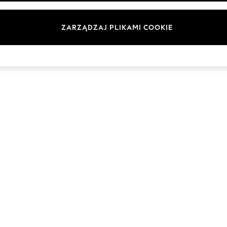
Marki
ZARZĄDZAJ PLIKAMI COOKIE
© 2026 Next Germany GmbH. Wszelkie prawa zastrzeżone.