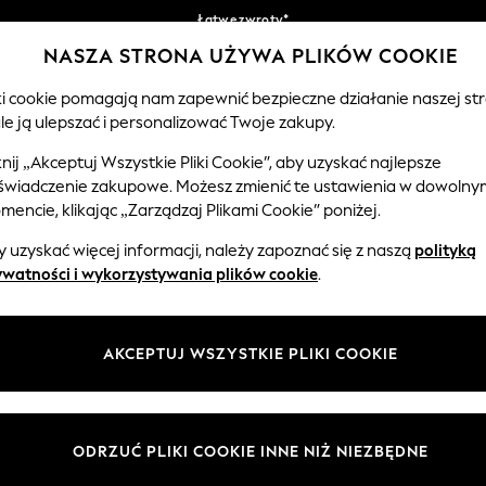
Łatwe zwroty*
NASZA STRONA UŻYWA PLIKÓW COOKIE
Akceptujemy
Nasze media społecznościowe
iki cookie pomagają nam zapewnić bezpieczne działanie naszej str
le ją ulepszać i personalizować Twoje zakupy.
CHŁOPCY
NIEMOWLĘTA
KOBIETY
MĘŻCZ
knij „Akceptuj Wszystkie Pliki Cookie”, aby uzyskać najlepsze
świadczenie zakupowe. Możesz zmienić te ustawienia w dowolny
Wybierz Język
encie, klikając „Zarządzaj Plikami Cookie” poniżej.
Polski
 uzyskać więcej informacji, należy zapoznać się z naszą
polityką
 i zasady prawne
Działy
ywatności i wykorzystywania plików cookie
.
watności i plików cookie
Damskie
Meżczyźni
AKCEPTUJ WSZYSTKIE PLIKI COOKIE
ądzaj plikami cookie
Chłopięce
ycząca opinii i ocen klientów
Dziewczynki
Dom
ODRZUĆ PLIKI COOKIE INNE NIŻ NIEZBĘDNE
Niemowlęta