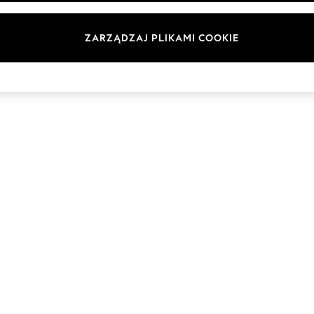
Marki
ZARZĄDZAJ PLIKAMI COOKIE
© 2026 Next Germany GmbH. Wszelkie prawa zastrzeżone.