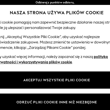
Odbieraj z punktów odbioru,
bezpłatnie przy zamówieniach powyżej 149 zł*
NASZA STRONA UŻYWA PLIKÓW COOKIE
Łatwe zwroty*
Nasze media społecznościowe
iki cookie pomagają nam zapewnić bezpieczne działanie naszej str
le ją ulepszać i personalizować Twoje zakupy.
EMOWLĘTA
KOBIETY
MĘŻCZYŹNI
knij „Akceptuj Wszystkie Pliki Cookie”, aby uzyskać najlepsze
świadczenie zakupowe. Możesz zmienić te ustawienia w dowolny
Wybierz Język
encie, klikając „Zarządzaj Plikami Cookie” poniżej.
Polski
 uzyskać więcej informacji, należy zapoznać się z naszą
polityką
 i zasady prawne
Działy
ywatności i wykorzystywania plików cookie
.
watności i plików cookie
Damskie
Meżczyźni
AKCEPTUJ WSZYSTKIE PLIKI COOKIE
ądzaj plikami cookie
Chłopięce
ycząca opinii i ocen klientów
Dziewczynki
Dom
ODRZUĆ PLIKI COOKIE INNE NIŻ NIEZBĘDNE
Niemowlęta