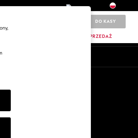
DO KASY
0
ony,
DOM
MARKI
WYPRZEDAŻ
m
Pl
En
Inne usługi
Media i prasa
O firmie
Kariera w NEXT