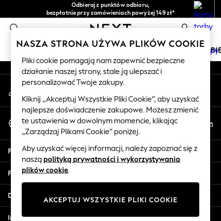
Odbieraj z punktów odbioru,
An error occurred on client
bezpłatnie przy zamówieniach powyżej 149 zł*
Łatwe zwroty*
0
Nasze media społecznościowe
NASZA STRONA UŻYWA PLIKÓW COOKIE
DZIEWCZYNKI
CHŁOPCY
NIEMOWLĘTA
KOBI
Pliki cookie pomagają nam zapewnić bezpieczne
działanie naszej strony, stale ją ulepszać i
HOLIDAY SHOP
personalizować Twoje zakupy.
Moje konto
Women's Holiday Shop
Zaloguj się na swoje konto
All Swimwear
Kliknij „Akceptuj Wszystkie Pliki Cookie”, aby uzyskać
najlepsze doświadczenie zakupowe. Możesz zmienić
All Beachwear
Wybierz Język
te ustawienia w dowolnym momencie, klikając
Bags & Accessories
Pl
En
Polski
„Zarządzaj Plikami Cookie” poniżej.
Beach Dresses & Kaftans
Dresses
Aby uzyskać więcej informacji, należy zapoznać się z
Pomoc
Flip Flops
naszą
polityką prywatności i wykorzystywania
Sliders
plików cookie
.
Prywatność i zasady prawne
Jumpsuits & Playsuits
Linen Collection
Działy
AKCEPTUJ WSZYSTKIE PLIKI COOKIE
Sandals
Shorts
Inne usługi