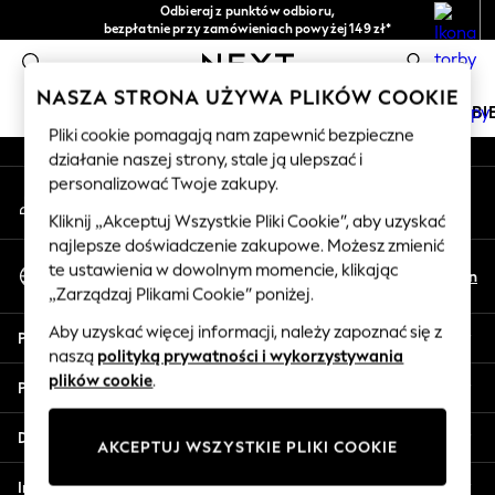
Odbieraj z punktów odbioru,
An error occurred on client
bezpłatnie przy zamówieniach powyżej 149 zł*
Łatwe zwroty*
0
Nasze media społecznościowe
NASZA STRONA UŻYWA PLIKÓW COOKIE
DZIEWCZYNKI
CHŁOPCY
NIEMOWLĘTA
KOBI
Pliki cookie pomagają nam zapewnić bezpieczne
działanie naszej strony, stale ją ulepszać i
HOLIDAY SHOP
personalizować Twoje zakupy.
Moje konto
Women's Holiday Shop
Zaloguj się na swoje konto
All Swimwear
Kliknij „Akceptuj Wszystkie Pliki Cookie”, aby uzyskać
najlepsze doświadczenie zakupowe. Możesz zmienić
All Beachwear
Wybierz Język
te ustawienia w dowolnym momencie, klikając
Bags & Accessories
Pl
En
Polski
„Zarządzaj Plikami Cookie” poniżej.
Beach Dresses & Kaftans
Dresses
Aby uzyskać więcej informacji, należy zapoznać się z
Pomoc
Flip Flops
naszą
polityką prywatności i wykorzystywania
Sliders
plików cookie
.
Prywatność i zasady prawne
Jumpsuits & Playsuits
Linen Collection
Działy
AKCEPTUJ WSZYSTKIE PLIKI COOKIE
Sandals
Shorts
Inne usługi