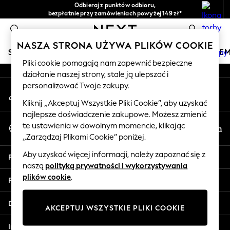
Odbieraj z punktów odbioru,
An error occurred on client
bezpłatnie przy zamówieniach powyżej 149 zł*
Łatwe zwroty*
0
Nasze media społecznościowe
NASZA STRONA UŻYWA PLIKÓW COOKIE
SKLEP WAKACYJNY
DZIEWCZYNKI
CHŁOPCY
NIE
Pliki cookie pomagają nam zapewnić bezpieczne
działanie naszej strony, stale ją ulepszać i
HOLIDAY SHOP
personalizować Twoje zakupy.
Moje konto
Women's Holiday Shop
Zaloguj się na swoje konto
All Swimwear
Kliknij „Akceptuj Wszystkie Pliki Cookie”, aby uzyskać
najlepsze doświadczenie zakupowe. Możesz zmienić
All Beachwear
Wybierz Język
te ustawienia w dowolnym momencie, klikając
Bags & Accessories
Pl
En
Polski
„Zarządzaj Plikami Cookie” poniżej.
Beach Dresses & Kaftans
Dresses
Aby uzyskać więcej informacji, należy zapoznać się z
Pomoc
Flip Flops
naszą
polityką prywatności i wykorzystywania
Sliders
plików cookie
.
Prywatność i zasady prawne
Jumpsuits & Playsuits
Linen Collection
Działy
AKCEPTUJ WSZYSTKIE PLIKI COOKIE
Sandals
Shorts
Inne usługi