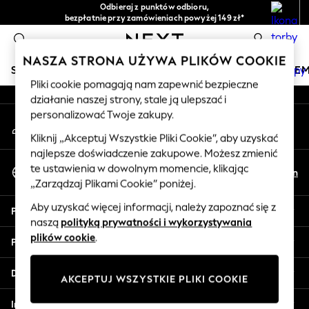
Odbieraj z punktów odbioru,
An error occurred on client
bezpłatnie przy zamówieniach powyżej 149 zł*
Łatwe zwroty*
0
Nasze media społecznościowe
NASZA STRONA UŻYWA PLIKÓW COOKIE
SKLEP WAKACYJNY
DZIEWCZYNKI
CHŁOPCY
NIE
Pliki cookie pomagają nam zapewnić bezpieczne
działanie naszej strony, stale ją ulepszać i
HOLIDAY SHOP
personalizować Twoje zakupy.
Moje konto
Women's Holiday Shop
Zaloguj się na swoje konto
All Swimwear
Kliknij „Akceptuj Wszystkie Pliki Cookie”, aby uzyskać
najlepsze doświadczenie zakupowe. Możesz zmienić
All Beachwear
Wybierz Język
te ustawienia w dowolnym momencie, klikając
Bags & Accessories
Pl
En
Polski
„Zarządzaj Plikami Cookie” poniżej.
Beach Dresses & Kaftans
Dresses
Aby uzyskać więcej informacji, należy zapoznać się z
Pomoc
Flip Flops
naszą
polityką prywatności i wykorzystywania
Sliders
plików cookie
.
Prywatność i zasady prawne
Jumpsuits & Playsuits
Linen Collection
Działy
AKCEPTUJ WSZYSTKIE PLIKI COOKIE
Sandals
Shorts
Inne usługi