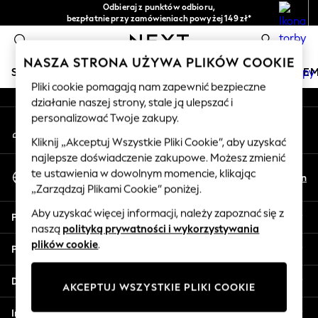
Odbieraj z punktów odbioru,
An error occurred on client
bezpłatnie przy zamówieniach powyżej 149 zł*
Łatwe zwroty*
0
Nasze media społecznościowe
NASZA STRONA UŻYWA PLIKÓW COOKIE
SKLEP WAKACYJNY
DZIEWCZYNKI
CHŁOPCY
NIE
Pliki cookie pomagają nam zapewnić bezpieczne
działanie naszej strony, stale ją ulepszać i
HOLIDAY SHOP
personalizować Twoje zakupy.
Moje konto
Women's Holiday Shop
Zaloguj się na swoje konto
All Swimwear
Kliknij „Akceptuj Wszystkie Pliki Cookie”, aby uzyskać
najlepsze doświadczenie zakupowe. Możesz zmienić
All Beachwear
Wybierz Język
te ustawienia w dowolnym momencie, klikając
Bags & Accessories
Pl
En
Polski
„Zarządzaj Plikami Cookie” poniżej.
Beach Dresses & Kaftans
Dresses
Aby uzyskać więcej informacji, należy zapoznać się z
Pomoc
Flip Flops
naszą
polityką prywatności i wykorzystywania
Sliders
plików cookie
.
Prywatność i zasady prawne
Jumpsuits & Playsuits
Linen Collection
Działy
AKCEPTUJ WSZYSTKIE PLIKI COOKIE
Sandals
Shorts
Inne usługi