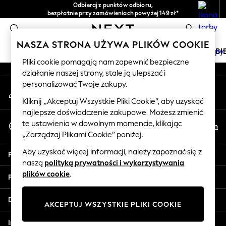
Odbieraj z punktów odbioru,
An error occurred on client
bezpłatnie przy zamówieniach powyżej 149 zł*
Łatwe zwroty*
0
Nasze media społecznościowe
NASZA STRONA UŻYWA PLIKÓW COOKIE
DZIEWCZYNKI
CHŁOPCY
NIEMOWLĘTA
KOBI
Pliki cookie pomagają nam zapewnić bezpieczne
działanie naszej strony, stale ją ulepszać i
HOLIDAY SHOP
personalizować Twoje zakupy.
Moje konto
Women's Holiday Shop
Zaloguj się na swoje konto
All Swimwear
Kliknij „Akceptuj Wszystkie Pliki Cookie”, aby uzyskać
najlepsze doświadczenie zakupowe. Możesz zmienić
All Beachwear
Wybierz Język
te ustawienia w dowolnym momencie, klikając
Bags & Accessories
Pl
En
Polski
„Zarządzaj Plikami Cookie” poniżej.
Beach Dresses & Kaftans
Dresses
Aby uzyskać więcej informacji, należy zapoznać się z
Pomoc
Flip Flops
naszą
polityką prywatności i wykorzystywania
Sliders
plików cookie
.
Prywatność i zasady prawne
Jumpsuits & Playsuits
Linen Collection
Działy
AKCEPTUJ WSZYSTKIE PLIKI COOKIE
Sandals
Shorts
Inne usługi