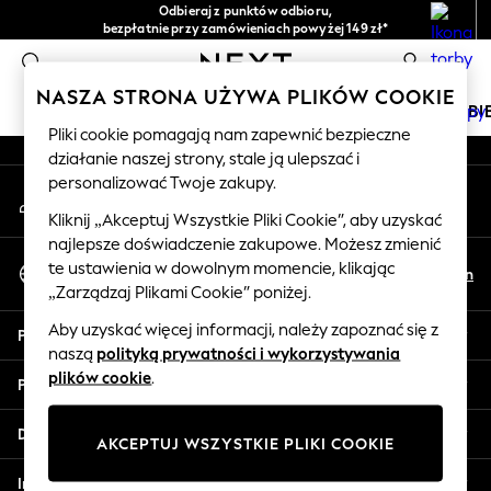
Odbieraj z punktów odbioru,
An error occurred on client
bezpłatnie przy zamówieniach powyżej 149 zł*
Łatwe zwroty*
0
Nasze media społecznościowe
NASZA STRONA UŻYWA PLIKÓW COOKIE
DZIEWCZYNKI
CHŁOPCY
NIEMOWLĘTA
KOBI
Pliki cookie pomagają nam zapewnić bezpieczne
działanie naszej strony, stale ją ulepszać i
HOLIDAY SHOP
personalizować Twoje zakupy.
Moje konto
Women's Holiday Shop
Zaloguj się na swoje konto
All Swimwear
Kliknij „Akceptuj Wszystkie Pliki Cookie”, aby uzyskać
najlepsze doświadczenie zakupowe. Możesz zmienić
All Beachwear
Wybierz Język
te ustawienia w dowolnym momencie, klikając
Bags & Accessories
Pl
En
Polski
„Zarządzaj Plikami Cookie” poniżej.
Beach Dresses & Kaftans
Dresses
Aby uzyskać więcej informacji, należy zapoznać się z
Pomoc
Flip Flops
naszą
polityką prywatności i wykorzystywania
Sliders
plików cookie
.
Prywatność i zasady prawne
Jumpsuits & Playsuits
Linen Collection
Działy
AKCEPTUJ WSZYSTKIE PLIKI COOKIE
Sandals
Shorts
Inne usługi