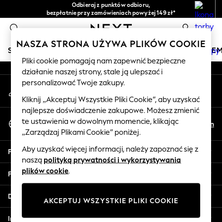
Odbieraj z punktów odbioru,
An error occurred on client
bezpłatnie przy zamówieniach powyżej 149 zł*
Łatwe zwroty*
0
Nasze media społecznościowe
NASZA STRONA UŻYWA PLIKÓW COOKIE
SKLEP WAKACYJNY
DZIEWCZYNKI
CHŁOPCY
NIE
Pliki cookie pomagają nam zapewnić bezpieczne
działanie naszej strony, stale ją ulepszać i
HOLIDAY SHOP
personalizować Twoje zakupy.
Moje konto
Women's Holiday Shop
Zaloguj się na swoje konto
All Swimwear
Kliknij „Akceptuj Wszystkie Pliki Cookie”, aby uzyskać
najlepsze doświadczenie zakupowe. Możesz zmienić
All Beachwear
Wybierz Język
te ustawienia w dowolnym momencie, klikając
Bags & Accessories
Pl
En
Polski
„Zarządzaj Plikami Cookie” poniżej.
Beach Dresses & Kaftans
Dresses
Aby uzyskać więcej informacji, należy zapoznać się z
Pomoc
Flip Flops
naszą
polityką prywatności i wykorzystywania
Sliders
plików cookie
.
Prywatność i zasady prawne
Jumpsuits & Playsuits
Linen Collection
Działy
AKCEPTUJ WSZYSTKIE PLIKI COOKIE
Sandals
Shorts
Inne usługi